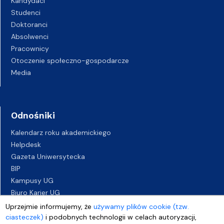
Kandydaci
Studenci
Doktoranci
Absolwenci
Pracownicy
Otoczenie społeczno-gospodarcze
Media
Odnośniki
Kalendarz roku akademickiego
Helpdesk
Gazeta Uniwersytecka
BIP
Kampusy UG
Biuro Karier UG
Oferty pracy
Uprzejmie informujemy, że
używamy plików cookie (tzw.
Deklaracja dostępności
ciasteczek)
i podobnych technologii w celach autoryzacji,