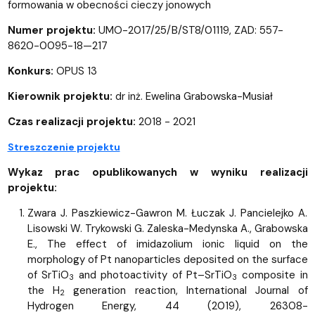
formowania w obecności cieczy jonowych
Numer projektu:
UMO-2017/25/B/ST8/01119, ZAD: 557-
8620-0095-18—217
Konkurs:
OPUS 13
Kierownik projektu:
dr inż. Ewelina Grabowska-Musiał
Czas realizacji projektu:
2018 - 2021
Streszczenie projektu
Wykaz prac opublikowanych w wyniku realizacji
projektu:
Zwara J. Paszkiewicz-Gawron M. Łuczak J. Pancielejko A.
Lisowski W. Trykowski G. Zaleska-Medynska A., Grabowska
E., The effect of imidazolium ionic liquid on the
morphology of Pt nanoparticles deposited on the surface
of SrTiO
and photoactivity of Pt–SrTiO
composite in
3
3
the H
generation reaction, International Journal of
2
Hydrogen Energy, 44 (2019), 26308-