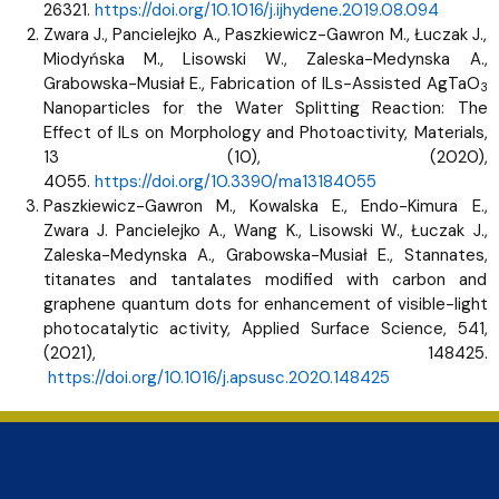
26321.
https://doi.org/10.1016/j.ijhydene.2019.08.094
Zwara J., Pancielejko A., Paszkiewicz-Gawron M., Łuczak J.,
Miodyńska M., Lisowski W., Zaleska-Medynska A.,
Grabowska-Musiał E., Fabrication of ILs-Assisted AgTaO
3
Nanoparticles for the Water Splitting Reaction: The
Effect of ILs on Morphology and Photoactivity, Materials,
13 (10), (2020),
4055.
https://doi.org/10.3390/ma13184055
Paszkiewicz-Gawron M., Kowalska E., Endo-Kimura E.,
Zwara J. Pancielejko A., Wang K., Lisowski W., Łuczak J.,
Zaleska-Medynska A., Grabowska-Musiał E., Stannates,
titanates and tantalates modified with carbon and
graphene quantum dots for enhancement of visible-light
photocatalytic activity, Applied Surface Science, 541,
(2021), 148425.
https://doi.org/10.1016/j.apsusc.2020.148425