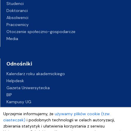
Studenci
Doktoranci
Absolwenci
Pracownicy
Otoczenie społeczno-gospodarcze
Media
Odnośniki
Kalendarz roku akademickiego
Helpdesk
Gazeta Uniwersytecka
BIP
Kampusy UG
Biuro Karier UG
Uprzejmie informujemy, że
używamy plików cookie (tzw.
Oferty pracy
ciasteczek)
i podobnych technologii w celach autoryzacji,
Deklaracja dostępności
zbierania statystyk i ułatwienia korzystania z serwisu