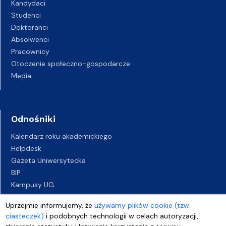
Kandydaci
Studenci
Doktoranci
Absolwenci
Pracownicy
Otoczenie społeczno-gospodarcze
Media
Odnośniki
Kalendarz roku akademickiego
Helpdesk
Gazeta Uniwersytecka
BIP
Kampusy UG
Biuro Karier UG
Uprzejmie informujemy, że
używamy plików cookie (tzw.
Oferty pracy
ciasteczek)
i podobnych technologii w celach autoryzacji,
Deklaracja dostępności