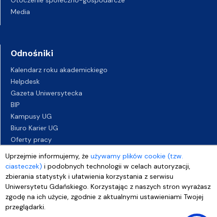
Media
Odnośniki
Kalendarz roku akademickiego
Helpdesk
Gazeta Uniwersytecka
BIP
Kampusy UG
Biuro Karier UG
Oferty pracy
Deklaracja dostępności
Uprzejmie informujemy, że
używamy plików cookie (tzw.
ciasteczek)
i podobnych technologii w celach autoryzacji,
zbierania statystyk i ułatwienia korzystania z serwisu
Uniwersytetu Gdańskiego. Korzystając z naszych stron wyrażasz
zgodę na ich użycie, zgodnie z aktualnymi ustawieniami Twojej
przeglądarki.