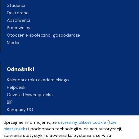
Studenci
Doktoranci
Absolwenci
Pracownicy
Otoczenie społeczno-gospodarcze
Media
Odnośniki
Kalendarz roku akademickiego
Helpdesk
Gazeta Uniwersytecka
BIP
Kampusy UG
Biuro Karier UG
Uprzejmie informujemy, że
używamy plików cookie (tzw.
Oferty pracy
ciasteczek)
i podobnych technologii w celach autoryzacji,
Deklaracja dostępności
zbierania statystyk i ułatwienia korzystania z serwisu