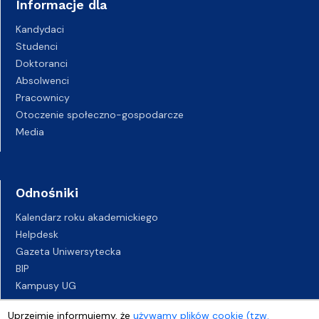
Informacje dla
Kandydaci
Studenci
Doktoranci
Absolwenci
Pracownicy
Otoczenie społeczno-gospodarcze
Media
Odnośniki
Kalendarz roku akademickiego
Helpdesk
Gazeta Uniwersytecka
BIP
Kampusy UG
Biuro Karier UG
Uprzejmie informujemy, że
używamy plików cookie (tzw.