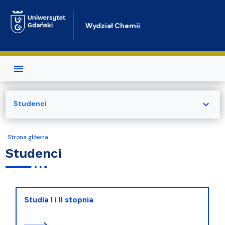
Przejdź do treści
Wydział Chemii
expand_more
Studenci
Strona główna
Studenci
Studia I i II stopnia