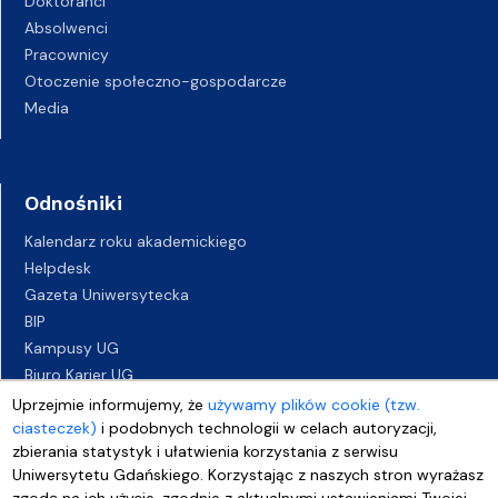
Doktoranci
Absolwenci
Pracownicy
Otoczenie społeczno-gospodarcze
Media
Odnośniki
Kalendarz roku akademickiego
Helpdesk
Gazeta Uniwersytecka
BIP
Kampusy UG
Biuro Karier UG
Oferty pracy
Uprzejmie informujemy, że
używamy plików cookie (tzw.
ciasteczek)
Deklaracja dostępności
i podobnych technologii w celach autoryzacji,
zbierania statystyk i ułatwienia korzystania z serwisu
Uniwersytetu Gdańskiego. Korzystając z naszych stron wyrażasz