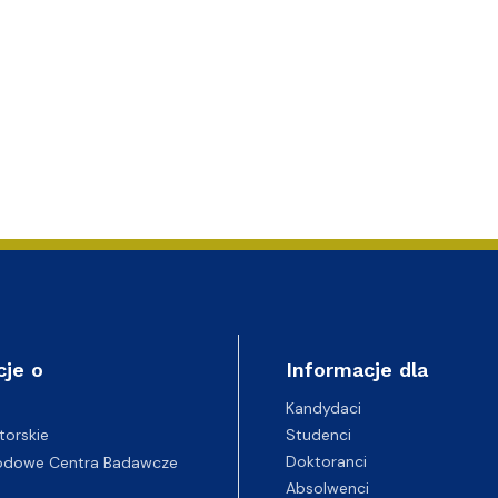
cje o
Informacje dla
Kandydaci
Studenci
torskie
Doktoranci
odowe Centra Badawcze
Absolwenci