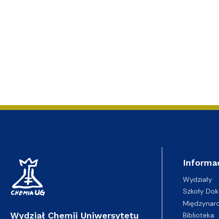
Informa
Wydziały
Szkoły Dok
Międzynar
Wydział Chemii Uniwersytetu
Biblioteka