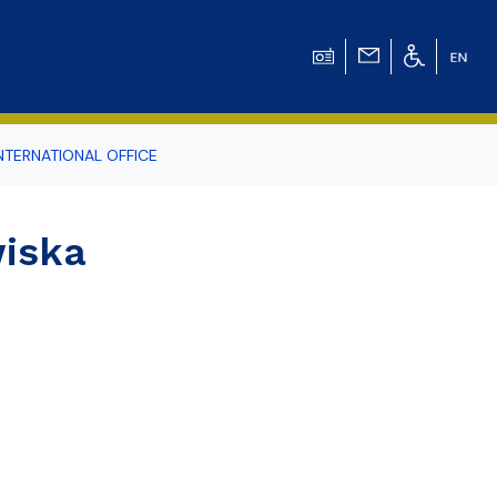
NTERNATIONAL OFFICE
odowiska
iska
r Tomasz Pluciński