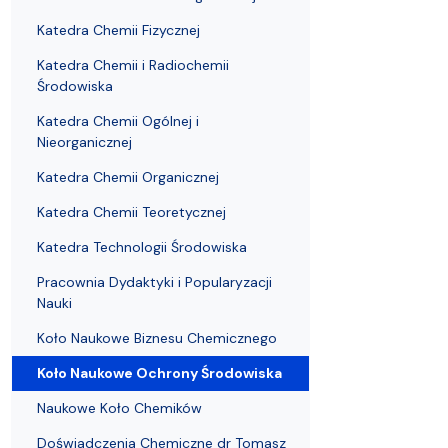
Nagrody i odznaczenia Wydziału
Adresy i telefony
Konferencje i seminaria
Katedra Chemii Fizycznej
Dokumenty 
Koło Naukow
Katedra Chemii Fizycznej
Katedra Chemii i Radiochemii
Środowiska
Katedra Chemii Ogólnej i
Nieorganicznej
Katedra Chemii Organicznej
Katedra Chemii Teoretycznej
Katedra Technologii Środowiska
Pracownia Dydaktyki i Popularyzacji
Nauki
Koło Naukowe Biznesu Chemicznego
Koło Naukowe Ochrony Środowiska
Naukowe Koło Chemików
Doświadczenia Chemiczne dr Tomasz