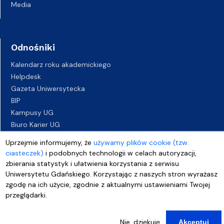
Media
Odnośniki
Kalendarz roku akademickiego
Helpdesk
Gazeta Uniwersytecka
BIP
Kampusy UG
Biuro Karier UG
Oferty pracy
Uprzejmie informujemy, że
używamy plików cookie (tzw.
Deklaracja dostępności
ciasteczek)
i podobnych technologii w celach autoryzacji,
zbierania statystyk i ułatwienia korzystania z serwisu
Uniwersytetu Gdańskiego. Korzystając z naszych stron wyrażasz
zgodę na ich użycie, zgodnie z aktualnymi ustawieniami Twojej
przeglądarki.
Nie, dziękuję
Akceptuj