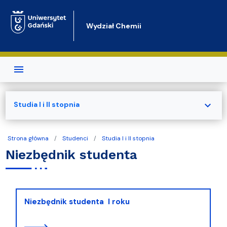
Przejdź do treści
Wydział Chemii
expand_more
Studia I i II stopnia
Strona główna
Studenci
Studia I i II stopnia
Niezbędnik studenta
Niezbędnik studenta I roku