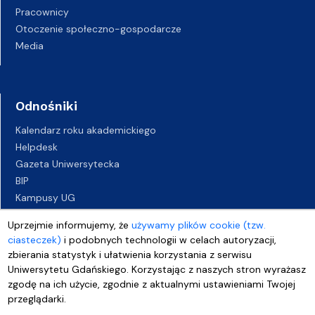
Pracownicy
Otoczenie społeczno-gospodarcze
Media
Odnośniki
Kalendarz roku akademickiego
Helpdesk
Gazeta Uniwersytecka
BIP
Kampusy UG
Biuro Karier UG
Uprzejmie informujemy, że
używamy plików cookie (tzw.
Oferty pracy
ciasteczek)
i podobnych technologii w celach autoryzacji,
Deklaracja dostępności
zbierania statystyk i ułatwienia korzystania z serwisu
Uniwersytetu Gdańskiego. Korzystając z naszych stron wyrażasz
zgodę na ich użycie, zgodnie z aktualnymi ustawieniami Twojej
przeglądarki.