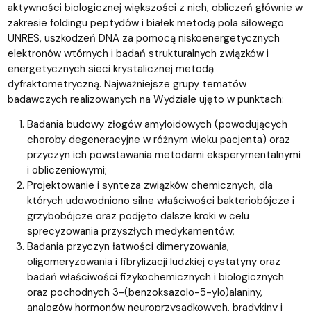
aktywności biologicznej większości z nich, obliczeń głównie w
zakresie foldingu peptydów i białek metodą pola siłowego
UNRES, uszkodzeń DNA za pomocą niskoenergetycznych
elektronów wtórnych i badań strukturalnych związków i
energetycznych sieci krystalicznej metodą
dyfraktometryczną. Najważniejsze grupy tematów
badawczych realizowanych na Wydziale ujęto w punktach:
Badania budowy złogów amyloidowych (powodujących
choroby degeneracyjne w różnym wieku pacjenta) oraz
przyczyn ich powstawania metodami eksperymentalnymi
i obliczeniowymi;
Projektowanie i synteza związków chemicznych, dla
których udowodniono silne właściwości bakteriobójcze i
grzybobójcze oraz podjęto dalsze kroki w celu
sprecyzowania przyszłych medykamentów;
Badania przyczyn łatwości dimeryzowania,
oligomeryzowania i fibrylizacji ludzkiej cystatyny oraz
badań właściwości fizykochemicznych i biologicznych
oraz pochodnych 3-(benzoksazolo-5-ylo)alaniny,
analogów hormonów neuroprzysadkowych, bradykiny i