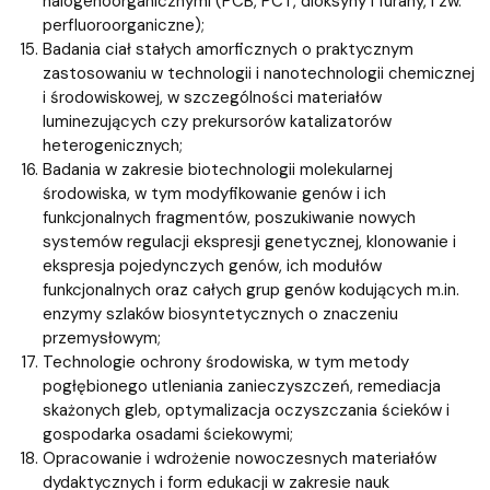
halogenoorganicznymi (PCB, PCT, dioksyny i furany, i zw.
perfluoroorganiczne);
Badania ciał stałych amorficznych o praktycznym
zastosowaniu w technologii i nanotechnologii chemicznej
i środowiskowej, w szczególności materiałów
luminezujących czy prekursorów katalizatorów
heterogenicznych;
Badania w zakresie biotechnologii molekularnej
środowiska, w tym modyfikowanie genów i ich
funkcjonalnych fragmentów, poszukiwanie nowych
systemów regulacji ekspresji genetycznej, klonowanie i
ekspresja pojedynczych genów, ich modułów
funkcjonalnych oraz całych grup genów kodujących m.in.
enzymy szlaków biosyntetycznych o znaczeniu
przemysłowym;
Technologie ochrony środowiska, w tym metody
pogłębionego utleniania zanieczyszczeń, remediacja
skażonych gleb, optymalizacja oczyszczania ścieków i
gospodarka osadami ściekowymi;
Opracowanie i wdrożenie nowoczesnych materiałów
dydaktycznych i form edukacji w zakresie nauk