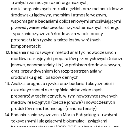
trwałych zanieczyszczeń organicznych,
metaloorganicznych, metali ciężkich oraz radionukildów w
środowisku lądowym, morskim i atmosferycznym,
wspomagane badaniami obliczeniowymi umożliwiającymi
przewidywanie właściwości fizykochemicznych różnego
typu zanieczyszczeń środowiska w celu oceny
potencjału ich ryzyka a także losów w różnych
komponentach;
Badania nad rozwojem metod analityki nowoczesnych
mediów reakcyjnych i preparatów przemysłowych (ciecze
jonowe, nanomateriały i in.) w próbkach środowiskowych,
oraz przewidywaniem ich rozprzestrzeniania w
środowisku gleb i osadów dennych;
Analiza, prognoza ryzyka oraz badania toksyczności i
ekotoksycznosci szczególnie niebezpiecznych
preparatów technicznych, w tym nowosyntezowanych
mediów reakcyjnych (ciecze jonowe) i nowoczesnych
produktów nanotechnologii (nanomateriały);
Badania zanieczyszczenia Morza Bałtyckiego trwałymi,
toksycznymi i ulegającymi biokumulacji związkami