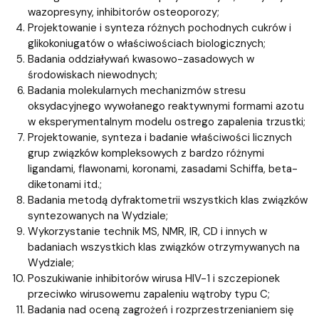
wazopresyny, inhibitorów osteoporozy;
Projektowanie i synteza różnych pochodnych cukrów i
glikokoniugatów o właściwościach biologicznych;
Badania oddziaływań kwasowo-zasadowych w
środowiskach niewodnych;
Badania molekularnych mechanizmów stresu
oksydacyjnego wywołanego reaktywnymi formami azotu
w eksperymentalnym modelu ostrego zapalenia trzustki;
Projektowanie, synteza i badanie właściwości licznych
grup związków kompleksowych z bardzo różnymi
ligandami, flawonami, koronami, zasadami Schiffa, beta-
diketonami itd.;
Badania metodą dyfraktometrii wszystkich klas związków
syntezowanych na Wydziale;
Wykorzystanie technik MS, NMR, IR, CD i innych w
badaniach wszystkich klas związków otrzymywanych na
Wydziale;
Poszukiwanie inhibitorów wirusa HIV-1 i szczepionek
przeciwko wirusowemu zapaleniu wątroby typu C;
Badania nad oceną zagrożeń i rozprzestrzenianiem się