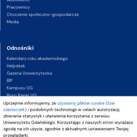
Pracownicy
Otoczenie społeczno-gospodarcze
Media
Odnośniki
Kalendarz roku akademickiego
Helpdesk
Gazeta Uniwersytecka
BIP
Kampusy UG
Biuro Karier UG
Oferty pracy
Uprzejmie informujemy, że
używamy plików cookie (tzw.
ciasteczek)
i podobnych technologii w celach autoryzacji,
Deklaracja dostępności
zbierania statystyk i ułatwienia korzystania z serwisu
Uniwersytetu Gdańskiego. Korzystając z naszych stron wyrażasz
zgodę na ich użycie, zgodnie z aktualnymi ustawieniami Twojej
przeglądarki.