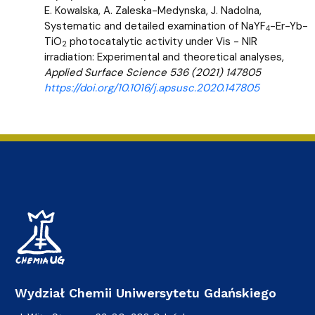
E. Kowalska, A. Zaleska-Medynska, J. Nadolna,
Systematic and detailed examination of NaYF
-Er-Yb-
4
TiO
photocatalytic activity under Vis - NIR
2
irradiation: Experimental and theoretical analyses,
Applied Surface Science 536 (2021) 147805
https://doi.org/10.1016/j.apsusc.2020.147805
Wydział Chemii Uniwersytetu Gdańskiego