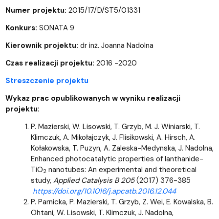
Numer projektu:
2015/17/D/ST5/01331
Konkurs:
SONATA 9
Kierownik projektu:
dr inż. Joanna Nadolna
Czas realizacji projektu:
2016 -2020
Streszczenie projektu
Wykaz prac opublikowanych w wyniku realizacji
projektu:
P. Mazierski, W. Lisowski, T. Grzyb, M. J. Winiarski, T.
Klimczuk, A. Mikołajczyk, J. Flisikowski, A. Hirsch, A.
Kołakowska, T. Puzyn, A. Zaleska-Medynska, J. Nadolna,
Enhanced photocatalytic properties of lanthanide-
TiO
nanotubes: An experimental and theoretical
2
study,
Applied Catalysis B 205
(2017) 376-385
https://doi.org/10.1016/j.apcatb.2016.12.044
P. Parnicka, P. Mazierski, T. Grzyb, Z. Wei, E. Kowalska, B.
Ohtani, W. Lisowski, T. Klimczuk, J. Nadolna,