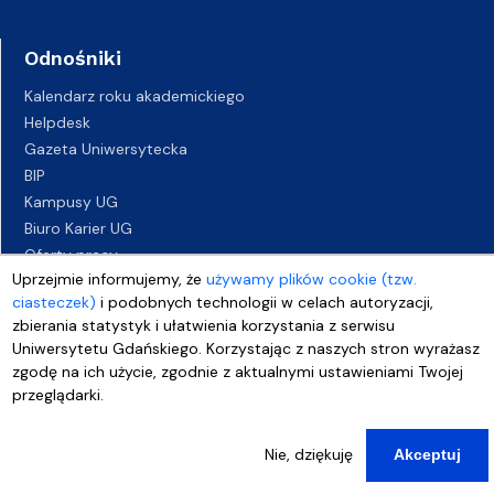
Odnośniki
Kalendarz roku akademickiego
Helpdesk
Gazeta Uniwersytecka
BIP
Kampusy UG
Biuro Karier UG
Oferty pracy
Uprzejmie informujemy, że
używamy plików cookie (tzw.
Deklaracja dostępności
ciasteczek)
i podobnych technologii w celach autoryzacji,
zbierania statystyk i ułatwienia korzystania z serwisu
Uniwersytetu Gdańskiego. Korzystając z naszych stron wyrażasz
zgodę na ich użycie, zgodnie z aktualnymi ustawieniami Twojej
przeglądarki.
Nie, dziękuję
Akceptuj