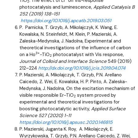
TiO
: The effect of Li
on Vis-response
2
photocatalysis and luminescence,
Applied Catalysis B
252 (2019) 138-151
https://doi.org/10.1016/j.apcatb.2019.03.051
P. Parnicka, T. Grzyb, A. Mikolajczyk, K. Wang, E.
Kowalska, N. Steinfeldt, M. Klein, P. Mazierski, A.
Zaleska-Medynska, J. Nadolna, Experimental and
theoretical investigations of the influence of carbon
3+
on a Ho
-TiO
photocatalyst with Vis response,
2
Journal of Colloid and Interface Science
549 (2019)
212–224
http://dx.doi.org/10.1016/j.jcis.2019.04.074
P. Mazierski, A. Mikolajczyk, T. Grzyb, P.N. Arellano
Caicedo, Z. Wei, E. Kowalska, H. P. Pinto, A. Zaleska-
Medynska, J. Nadolna, On the excitation mechanism of
visible responsible Er-TiO
system proved by
2
experimental and theoretical investigations for
boosting photocatalytic activity,
Applied Surface
Science 527 (2020) 1-11
https://doi.org/10.1016/j.apsusc.2020.146815
P. Mazierski, Juganta K. Roy, A. Mikolajczyk, E.
Wyrzykowska, T. Grzyb, P.N. Arellano Caicedo, Z. Wei,