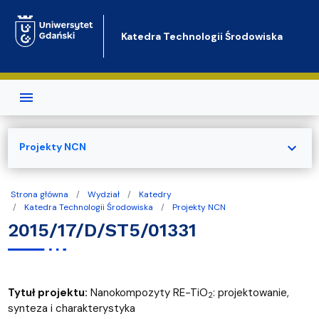
Przejdź do treści
Katedra Technologii Środowiska
expand_more
Projekty NCN
Strona główna
Wydział
Katedry
Katedra Technologii Środowiska
Projekty NCN
2015/17/D/ST5/01331
Tytuł projektu:
Nanokompozyty RE-TiO
: projektowanie,
2
synteza i charakterystyka