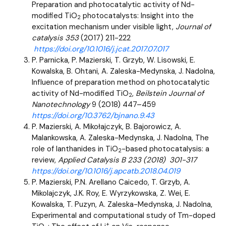
Preparation and photocatalytic activity of Nd-
modified TiO
photocatalysts: Insight into the
2
excitation mechanism under visible light,
Journal of
catalysis 353
(2017) 211-222
https://doi.org/10.1016/j.jcat.2017.07.017
P. Parnicka, P. Mazierski, T. Grzyb, W. Lisowski, E.
Kowalska, B. Ohtani, A. Zaleska-Medynska, J. Nadolna,
Influence of preparation method on photocatalytic
activity of Nd-modified TiO
,
Beilstein Journal of
2
Nanotechnology
9 (2018) 447–459
https://doi.org/10.3762/bjnano.9.43
P. Mazierski, A. Mikołajczyk, B. Bajorowicz, A.
Malankowska, A. Zaleska-Medynska, J. Nadolna, The
role of lanthanides in TiO
-based photocatalysis: a
2
review,
Applied Catalysis B 233 (2018) 301-317
https://doi.org/10.1016/j.apcatb.2018.04.019
P. Mazierski, P.N. Arellano Caicedo, T. Grzyb, A.
Mikolajczyk, J.K. Roy, E. Wyrzykowska, Z. Wei, E.
Kowalska, T. Puzyn, A. Zaleska-Medynska, J. Nadolna,
Experimental and computational study of Tm-doped
+