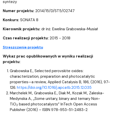
syntezy
Numer projektu:
2014/15/D/ST5/02747
Konkurs:
SONATA 8
Kierownik projektu:
dr inż. Ewelina Grabowska-Musiał
Czas realizacji projektu:
2015 - 2018
Streszczenie projektu
Wykaz prac opublikowanych w wyniku realizacji
projektu:
Grabowska E., Selected perovskite oxides:
characterization, preparation and photocatalytic
properties—a review, Applied Catalysis B, 186, (2016), 97-
126.
https://doi.org/10.1016/j.apcatb.2015.12.035
Marchelek M., Grabowska E., Diak M., Kozak M., Zaleska-
Medynska A., „Some unitary, binary and ternary Non-
TiO
based photocatalysts” InTech Open Access
2
Publisher (2016) – ISBN 978-953-51-2483-2