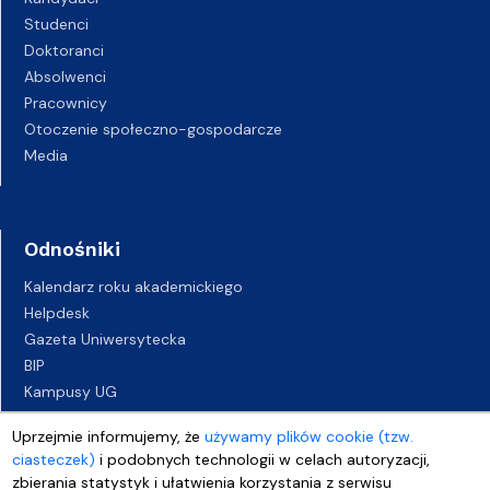
Studenci
Doktoranci
Absolwenci
Pracownicy
Otoczenie społeczno-gospodarcze
Media
Odnośniki
Kalendarz roku akademickiego
Helpdesk
Gazeta Uniwersytecka
BIP
Kampusy UG
Biuro Karier UG
Uprzejmie informujemy, że
używamy plików cookie (tzw.
Oferty pracy
ciasteczek)
i podobnych technologii w celach autoryzacji,
Deklaracja dostępności
zbierania statystyk i ułatwienia korzystania z serwisu