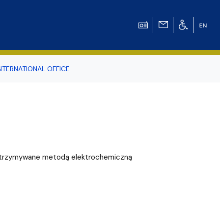
NTERNATIONAL OFFICE
odowiska
r Tomasz Pluciński
trzymywane metodą elektrochemiczną