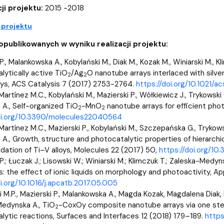
wewnętrzne
e Biznesu Chemicznego
ji projektu:
2015 -2018
 projektu
publikowanych w wyniku realizacji projektu:
P., Malankowska A., Kobylański M., Diak M., Kozak M., Winiarski M.,
lytically active TiO
/Ag
O nanotube arrays interlaced with silve
2
2
oys, ACS Catalysis 7 (2017) 2753-2764.
https://doi.org/10.1021/
rtínez M.C., Kobylański M., Mazierski P., Wółkiewicz J., Trykowski
A., Self-organized TiO
-MnO
nanotube arrays for efficient pho
2
2
doi.org/10.3390/molecules22040564
artínez M.C., Mazierski P., Kobylański M., Szczepańska G., Trykows
A., Growth, structure and photocatalytic properties of hierarchi
idation of Ti–V alloys, Molecules 22 (2017) 50,
https://doi.org/1
P.; Łuczak J.; Lisowski W.; Winiarski M.; Klimczuk T.; Zaleska-Med
: the effect of ionic liquids on morphology and photoactivity, App
oi.org/10.1016/j.apcatb.2017.05.005
 M.P., Mazierski P., Malankowska A., Magda Kozak, Magdalena Diak,
edynska A., TiO
-CoxOy composite nanotube arrays via one step 
2
lytic reactions, Surfaces and Interfaces 12 (2018) 179–189.
https