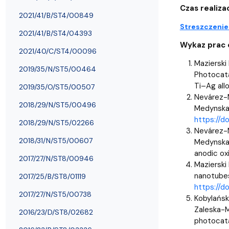
Nagrody i odznaczenia Wydziału
Adresy i telefony
Konferencje i seminaria
Katedra Chemii Fizycznej
Dokumenty 
Koło Naukow
Czas realizac
2021/41/B/ST4/00849
Streszczenie
2021/41/B/ST4/04393
Wykaz prac o
2021/40/C/ST4/00096
Mazierski 
2019/35/N/ST5/00464
Photocata
Ti–Ag all
2019/35/O/ST5/00507
Nevárez-Ma
2018/29/N/ST5/00496
Medynska 
https://
2018/29/N/ST5/02266
Nevárez-M
2018/31/N/ST5/00607
Medynska 
anodic ox
2017/27/N/ST8/00946
Mazierski 
nanotubes
2017/25/B/ST8/01119
https://d
2017/27/N/ST5/00738
Kobylański
Zaleska-M
2016/23/D/ST8/02682
photocata