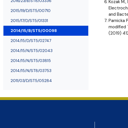
2016/23/B/ST8/03336
Kozak M., 
Electroch
2015/19/D/ST5/00710
and Bacte
Parnicka 
2015/17/D/ST5/01331
modified 
2014/15/B/ST5/00098
(2019) 4
2014/15/D/ST5/02747
2014/15/N/ST5/02043
2014/15/N/ST5/03815
2014/15/N/ST8/03753
2011/03/D/ST5/05284