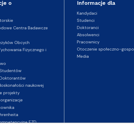
cje o
Informacje dla
Kandydaci
Studenci
torskie
Doktoranci
odowe Centra Badawcze
Absolwenci
Pracownicy
ęzyków Obcych
Otoczenie społeczno-gospo
chowania Fizycznego i
Media
two
Studentów
Doktorantów
oskonałości naukowej
e projekty
 organizacje
cownika
hrenheita
ompetencyjne EZD