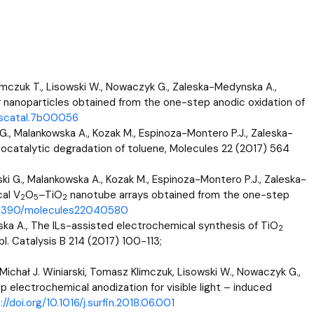
 Klimczuk T., Lisowski W., Nowaczyk G., Zaleska-Medynska A.,
r nanoparticles obtained from the one-step anodic oxidation of
acscatal.7b00056
 G., Malankowska A., Kozak M., Espinoza-Montero P.J., Zaleska-
tocatalytic degradation of toluene, Molecules 22 (2017) 564
ki G., Malankowska A., Kozak M., Espinoza-Montero P.J., Zaleska-
cal V
O
–TiO
nanotube arrays obtained from the one-step
2
5
2
0.3390/molecules22040580
ynska A., The ILs-assisted electrochemical synthesis of TiO
2
l. Catalysis B 214 (2017) 100-113;
 Michał J. Winiarski, Tomasz Klimczuk, Lisowski W., Nowaczyk G.,
electrochemical anodization for visible light – induced
://doi.org/10.1016/j.surfin.2018.06.001