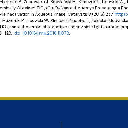
Mazierski P., Żebrowska J., Kobylański M., Klimczuk T., Lisowski W.
emically Obtained TiO
/Cu
O
Nanotube Arrays Presenting a Pho
2
x
y
ria Inactivation in Aqueous Phase, Catalysts 8 (2018) 237,
https:
P. Mazierski P., Lisowski W., Klimczuk, Nadolna J., Zaleska-Medyns
TiO
nanotube arrays photoactive under visible light: surface pro
2
12-423.
doi: 10.1016/j.rinp.2018.11.073
.