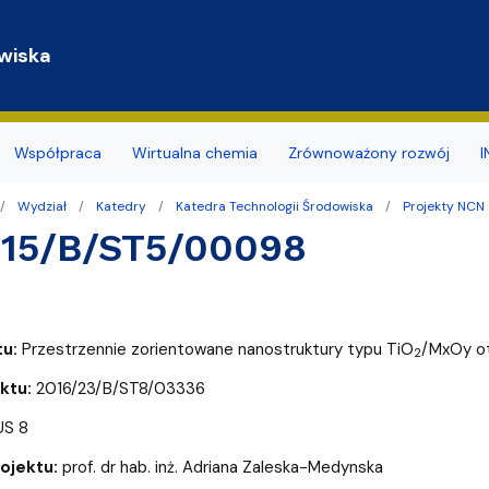
Przejdź do treści
wiska
Współpraca
Wirtualna chemia
Zrównoważony rozwój
I
Wydział
Katedry
Katedra Technologii Środowiska
Projekty NCN
y
a studentów
ja budynku
ia naukowe
mii i Radiochemii Środowiska
Dokumenty związane z BHP
Koło Naukowe Ochrony Śr
/15/B/ST5/00098
nsu/zatrudnienia
r sieci i www
naukowe
ii Ogólnej i Nieorganicznej
Promowane/Slajdery
Naukowe Koło Chemików
ierskie
ktorskie zewnętrzne
mii Organicznej
Doświadczenia Chemiczne d
tu:
Przestrzennie zorientowane nanostruktury typu TiO
/MxOy o
zd
rzenia i Obsługi Technicznej
mii Teoretycznej
Wirtualny spacer
2
ktu:
2016/23/B/ST8/03336
ularze
hnologii Środowiska
S 8
dostępności
arów Fizyko-Chemicznych
daktyki i Popularyzacji Nauki
rojektu:
prof. dr hab. inż. Adriana Zaleska-Medynska