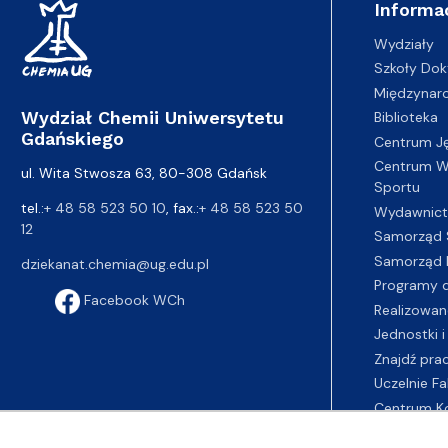
Informa
Wydziały
Szkoły Dok
Międzynar
Wydział Chemii Uniwersytetu
Biblioteka
Gdańskiego
Centrum J
Centrum Wy
ul. Wita Stwosza 63, 80-308 Gdańsk
Sportu
tel.:
+ 48 58 523 50 10
, fax.:
+ 48 58 523 50
Wydawnic
12
Samorząd 
Samorząd 
dziekanat.chemia@ug.edu.pl
Programy d
Facebook WCh
Realizowan
Jednostki i
Znajdź pra
Uczelnie Fa
Centrum K