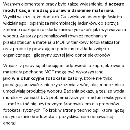
Ważnym elementem pracy było także wyjaśnienie,
dlaczego
modyfikacja miedzią poprawia działanie materiału
.
Wyniki wskazują, że dodatek Cu zwiększa absorpcję światła
widzialnego i ogranicza rekombinację ładunków, co sprzyja
zarówno reakcjom rozkładu zanieczyszczeń, jak i wytwarzaniu
wodoru. Autorzy przeanalizowali również mechanizm
przekształcania materiału MOF w tlenkowy fotokatalizator
oraz produkty powstające podczas rozkładu związku
organicznego i gliceryny użytej jako donor elektronów.
Wnioski z pracy są obiecujące: odpowiednio zaprojektowane
materiały pochodne MOF mogą być wykorzystane
jako
wielofunkcyjne fotokatalizatory
, które nie tylko
pomagają usuwać zanieczyszczenia z wód, ale jednocześnie
umożliwiają produkcję wodoru. Badania pokazują też, że woda
morska — zamiast być problematycznym medium reakcyjnym
— może stać się użytecznym środowiskiem dla procesów
fotokatalitycznych. To krok w stronę technologii, które łączą
oczyszczanie środowiska z pozyskiwaniem odnawialnej
energii.