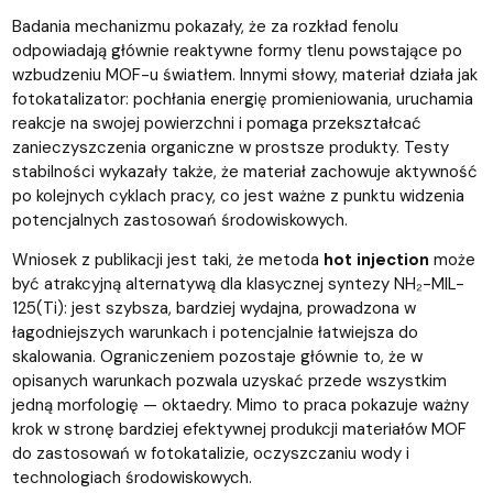
Badania mechanizmu pokazały, że za rozkład fenolu
odpowiadają głównie reaktywne formy tlenu powstające po
wzbudzeniu MOF-u światłem. Innymi słowy, materiał działa jak
fotokatalizator: pochłania energię promieniowania, uruchamia
reakcje na swojej powierzchni i pomaga przekształcać
zanieczyszczenia organiczne w prostsze produkty. Testy
stabilności wykazały także, że materiał zachowuje aktywność
po kolejnych cyklach pracy, co jest ważne z punktu widzenia
potencjalnych zastosowań środowiskowych.
Wniosek z publikacji jest taki, że metoda
hot injection
może
być atrakcyjną alternatywą dla klasycznej syntezy NH₂-MIL-
125(Ti): jest szybsza, bardziej wydajna, prowadzona w
łagodniejszych warunkach i potencjalnie łatwiejsza do
skalowania. Ograniczeniem pozostaje głównie to, że w
opisanych warunkach pozwala uzyskać przede wszystkim
jedną morfologię — oktaedry. Mimo to praca pokazuje ważny
krok w stronę bardziej efektywnej produkcji materiałów MOF
do zastosowań w fotokatalizie, oczyszczaniu wody i
technologiach środowiskowych.