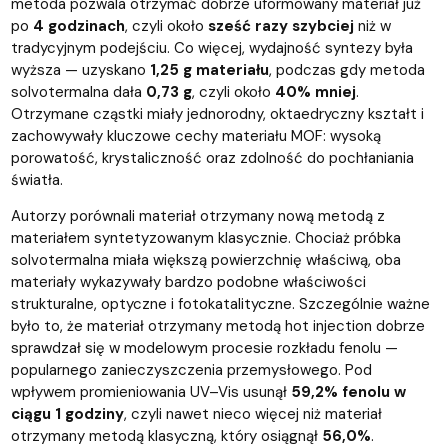
metoda pozwala otrzymać dobrze uformowany materiał już
po
4 godzinach
, czyli około
sześć razy szybciej
niż w
tradycyjnym podejściu. Co więcej, wydajność syntezy była
wyższa — uzyskano
1,25 g materiału
, podczas gdy metoda
solvotermalna dała
0,73 g
, czyli około
40% mniej
.
Otrzymane cząstki miały jednorodny, oktaedryczny kształt i
zachowywały kluczowe cechy materiału MOF: wysoką
porowatość, krystaliczność oraz zdolność do pochłaniania
światła.
Autorzy porównali materiał otrzymany nową metodą z
materiałem syntetyzowanym klasycznie. Chociaż próbka
solvotermalna miała większą powierzchnię właściwą, oba
materiały wykazywały bardzo podobne właściwości
strukturalne, optyczne i fotokatalityczne. Szczególnie ważne
było to, że materiał otrzymany metodą hot injection dobrze
sprawdzał się w modelowym procesie rozkładu fenolu —
popularnego zanieczyszczenia przemysłowego. Pod
wpływem promieniowania UV–Vis usunął
59,2% fenolu w
ciągu 1 godziny
, czyli nawet nieco więcej niż materiał
otrzymany metodą klasyczną, który osiągnął
56,0%
.