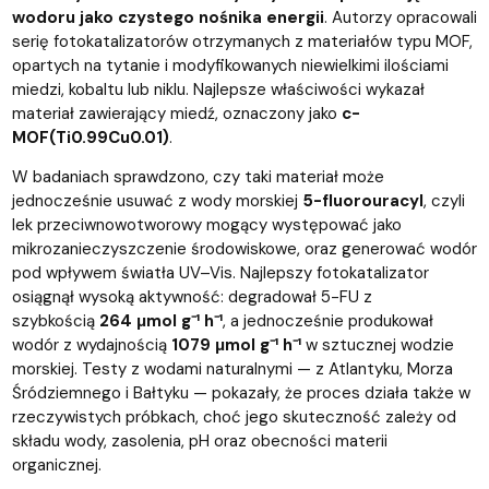
wodoru jako czystego nośnika energii
. Autorzy opracowali
serię fotokatalizatorów otrzymanych z materiałów typu MOF,
opartych na tytanie i modyfikowanych niewielkimi ilościami
miedzi, kobaltu lub niklu. Najlepsze właściwości wykazał
materiał zawierający miedź, oznaczony jako
c-
MOF(Ti0.99Cu0.01)
.
W badaniach sprawdzono, czy taki materiał może
jednocześnie usuwać z wody morskiej
5-fluorouracyl
, czyli
lek przeciwnowotworowy mogący występować jako
mikrozanieczyszczenie środowiskowe, oraz generować wodór
pod wpływem światła UV–Vis. Najlepszy fotokatalizator
osiągnął wysoką aktywność: degradował 5-FU z
szybkością
264 μmol g⁻¹ h⁻¹
, a jednocześnie produkował
wodór z wydajnością
1079 μmol g⁻¹ h⁻¹
w sztucznej wodzie
morskiej. Testy z wodami naturalnymi — z Atlantyku, Morza
Śródziemnego i Bałtyku — pokazały, że proces działa także w
rzeczywistych próbkach, choć jego skuteczność zależy od
składu wody, zasolenia, pH oraz obecności materii
organicznej.