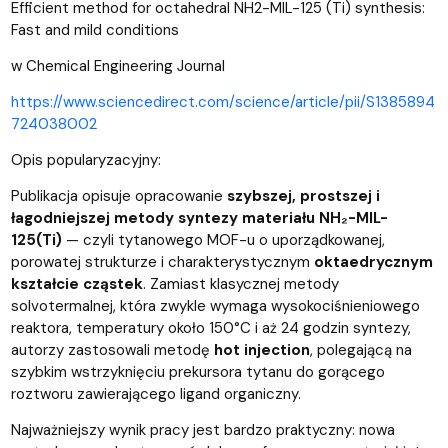
Efficient method for octahedral NH2-MIL-125 (Ti) synthesis:
Fast and mild conditions
w Chemical Engineering Journal
https://www.sciencedirect.com/science/article/pii/S1385894
724038002
Opis popularyzacyjny:
Publikacja opisuje opracowanie
szybszej, prostszej i
łagodniejszej metody syntezy materiału NH₂-MIL-
125(Ti)
— czyli tytanowego MOF-u o uporządkowanej,
porowatej strukturze i charakterystycznym
oktaedrycznym
kształcie cząstek
. Zamiast klasycznej metody
solvotermalnej, która zwykle wymaga wysokociśnieniowego
reaktora, temperatury około 150°C i aż 24 godzin syntezy,
autorzy zastosowali metodę
hot injection
, polegającą na
szybkim wstrzyknięciu prekursora tytanu do gorącego
roztworu zawierającego ligand organiczny.
Najważniejszy wynik pracy jest bardzo praktyczny: nowa