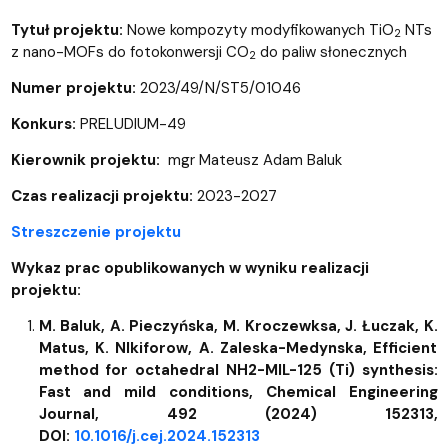
Tytuł projektu:
Nowe kompozyty modyfikowanych TiO
NTs
2
z nano-MOFs do fotokonwersji CO
do paliw słonecznych
2
Numer projektu:
2023/49/N/ST5/01046
Konkurs:
PRELUDIUM-49
Kierownik projektu:
mgr Mateusz Adam Baluk
Czas realizacji projektu:
2023-2027
Streszczenie projektu
Wykaz prac opublikowanych w wyniku realizacji
projektu:
M. Baluk, A. Pieczyńska, M. Kroczewksa, J. Łuczak, K.
Matus, K. NIkiforow, A. Zaleska-Medynska, Efficient
method for octahedral NH2-MIL-125 (Ti) synthesis:
Fast and mild conditions, Chemical Engineering
Journal, 492 (2024) 152313,
DOI:
10.1016/j.cej.2024.152313