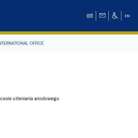
NTERNATIONAL OFFICE
odowiska
r Tomasz Pluciński
esie utleniania anodowego