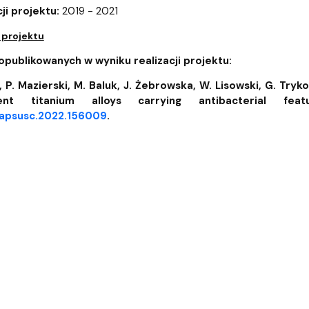
wewnętrzne
e Biznesu Chemicznego
ji projektu:
2019 - 2021
 projektu
publikowanych w wyniku realizacji projektu:
, P. Mazierski, M. Baluk, J. Żebrowska, W. Lisowski, G. Try
ent titanium alloys carrying antibacterial f
j.apsusc.2022.156009
.