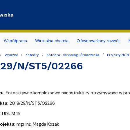
Przejdź do treści
wiska
Współpraca
Wirtualna chemia
Zrównoważony rozwój
I
Wydział
Katedry
Katedra Technologii Środowiska
Projekty NCN
y
a studentów
ja budynku
ia naukowe
mii i Radiochemii Środowiska
Dokumenty związane z BHP
Koło Naukowe Ochrony Śr
/29/N/ST5/02266
nsu/zatrudnienia
r sieci i www
naukowe
ii Ogólnej i Nieorganicznej
Promowane/Slajdery
Naukowe Koło Chemików
ierskie
ktorskie zewnętrzne
mii Organicznej
Doświadczenia Chemiczne d
tu:
Fotoaktywne kompleksowe nanostruktury otrzymywane w proc
zd
rzenia i Obsługi Technicznej
mii Teoretycznej
Wirtualny spacer
ktu:
2018/29/N/ST5/02266
ularze
hnologii Środowiska
LUDIUM 15
dostępności
arów Fizyko-Chemicznych
daktyki i Popularyzacji Nauki
rojektu:
mgr inż. Magda Kozak