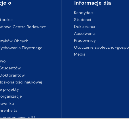
cje o
Informacje dla
Kandydaci
Studenci
torskie
Doktoranci
odowe Centra Badawcze
Absolwenci
Pracownicy
ęzyków Obcych
Otoczenie społeczno-gospo
chowania Fizycznego i
Media
two
Studentów
Doktorantów
oskonałości naukowej
e projekty
 organizacje
cownika
hrenheita
ompetencyjne EZD