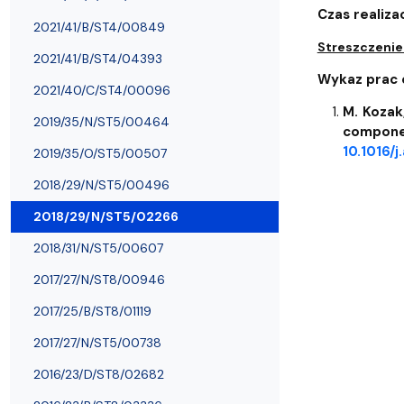
Nagrody i odznaczenia Wydziału
Adresy i telefony
Konferencje i seminaria
Katedra Chemii Fizycznej
Dokumenty 
Koło Naukow
Czas realizac
2021/41/B/ST4/00849
Streszczenie
2021/41/B/ST4/04393
Wykaz prac o
2021/40/C/ST4/00096
M. Kozak
2019/35/N/ST5/00464
compon
10.1016/
2019/35/O/ST5/00507
2018/29/N/ST5/00496
2018/29/N/ST5/02266
2018/31/N/ST5/00607
2017/27/N/ST8/00946
2017/25/B/ST8/01119
2017/27/N/ST5/00738
2016/23/D/ST8/02682