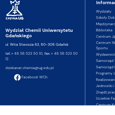
Informa
Wydziały
Szkoły Dok
Międzynar
Wydział Chemii Uniwersytetu
Biblioteka
Gdańskiego
Centrum J
Centrum Wy
ul. Wita Stwosza 63, 80-308 Gdańsk
Sportu
tel.:
+ 48 58 523 50 10
, fax.:
+ 48 58 523 50
Wydawnic
12
Samorząd 
Samorząd 
dziekanat.chemia@ug.edu.pl
Programy d
Facebook WCh
Realizowan
Jednostki i
Znajdź pra
Uczelnie Fa
Centrum K