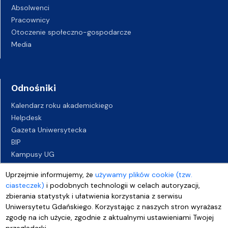
Absolwenci
Pracownicy
Otoczenie społeczno-gospodarcze
Media
Odnośniki
Kalendarz roku akademickiego
Helpdesk
Gazeta Uniwersytecka
BIP
Kampusy UG
Biuro Karier UG
Uprzejmie informujemy, że
używamy plików cookie (tzw.
Oferty pracy
ciasteczek)
i podobnych technologii w celach autoryzacji,
Deklaracja dostępności
zbierania statystyk i ułatwienia korzystania z serwisu
Uniwersytetu Gdańskiego. Korzystając z naszych stron wyrażasz
zgodę na ich użycie, zgodnie z aktualnymi ustawieniami Twojej