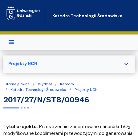
Przejdź do treści
Katedra Technologii Środowiska
expand_more
Projekty NCN
Strona główna
Wydział
Katedry
Katedra Technologii Środowiska
Projekty NCN
2017/27/N/ST8/00946
Tytuł projektu:
Przestrzennie zorientowane nanorurki TiO
2
modyfikowane kopolimerami przewodzącymi do generowania