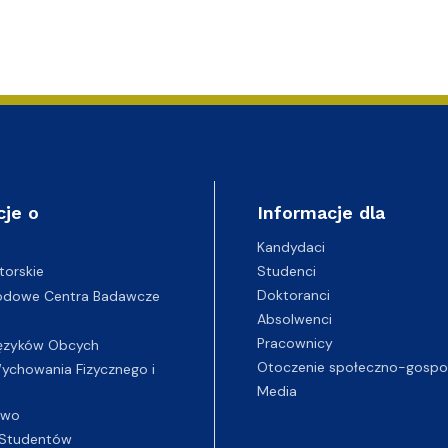
cje o
Informacje dla
Kandydaci
Studenci
torskie
Doktoranci
odowe Centra Badawcze
Absolwenci
Pracownicy
ęzyków Obcych
Otoczenie społeczno-gospo
chowania Fizycznego i
Media
two
Studentów