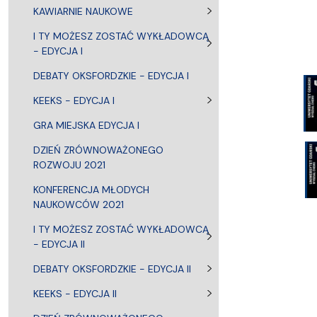
Nagrody i odznaczenia Wydziału
Adresy i telefony
Konferencje i seminaria
Katedra Chemii Fizycznej
Dokumenty 
Koło Naukow
KAWIARNIE NAUKOWE
I TY MOŻESZ ZOSTAĆ WYKŁADOWCĄ
- EDYCJA I
DEBATY OKSFORDZKIE - EDYCJA I
KEEKS - EDYCJA I
GRA MIEJSKA EDYCJA I
DZIEŃ ZRÓWNOWAŻONEGO
ROZWOJU 2021
KONFERENCJA MŁODYCH
NAUKOWCÓW 2021
I TY MOŻESZ ZOSTAĆ WYKŁADOWCĄ
- EDYCJA II
DEBATY OKSFORDZKIE - EDYCJA II
KEEKS - EDYCJA II