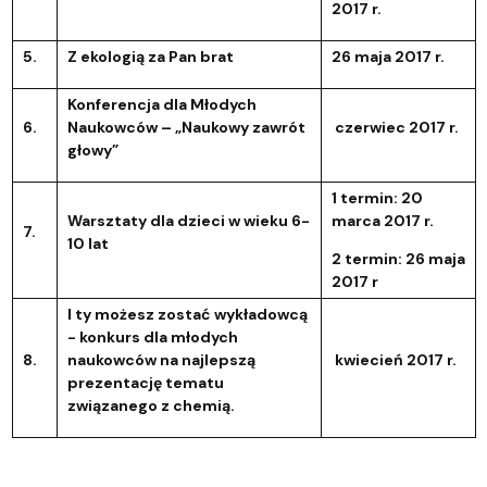
2017 r.
5.
Z ekologią za Pan brat
26 maja 2017 r.
Konferencja dla Młodych
6.
Naukowców – „Naukowy zawrót
czerwiec 2017 r.
głowy”
1 termin: 20
Warsztaty dla dzieci w wieku 6-
marca 2017 r.
7.
10 lat
2 termin: 26 maja
2017 r
I ty możesz zostać wykładowcą
- konkurs dla młodych
8.
naukowców na najlepszą
kwiecień 2017 r.
prezentację tematu
związanego z chemią.