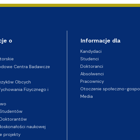
cje o
Informacje dla
Kandydaci
Studenci
torskie
Doktoranci
odowe Centra Badawcze
Absolwenci
Pracownicy
ęzyków Obcych
Otoczenie społeczno-gospo
chowania Fizycznego i
Media
two
Studentów
Doktorantów
oskonałości naukowej
e projekty