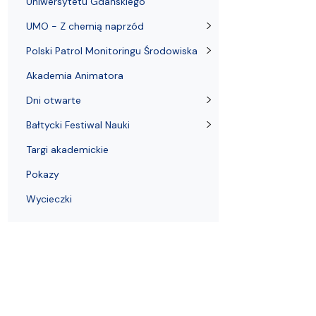
Uniwersytetu Gdańskiego
Nagrody i odznaczenia Wydziału
Adresy i telefony
Konferencje i seminaria
Katedra Chemii Fizycznej
Dokumenty 
Koło Naukow
UMO - Z chemią naprzód
Polski Patrol Monitoringu Środowiska
Akademia Animatora
Dni otwarte
Bałtycki Festiwal Nauki
Targi akademickie
Pokazy
Wycieczki