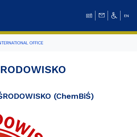
NTERNATIONAL OFFICE
odowiska
-ŚRODOWISKO
r Tomasz Pluciński
 ŚRODOWISKO (ChemBiŚ)