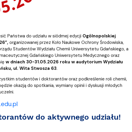
ić Państwa do udziału w siódmej edycji
Ogólnopolskiej
026”,
organizowanej przez Koło Naukowe Ochrony Środowiska,
rządu Studentów Wydziału Chemii Uniwersytetu Gdańskiego, a
Farmaceutycznej Gdańskiego Uniwersytetu Medycznego oraz
się
w dniach 30-31.05.2026 roku w audytorium Wydziału
sku, ul. Wita Stwosza 63
.
ystkim studentów i doktorantów oraz podkreślenie roli chemii,
dzie okazją do spotkania, wymiany opinii i dyskusji młodych
czelni.
.edu.pl
torantów do aktywnego udziału!