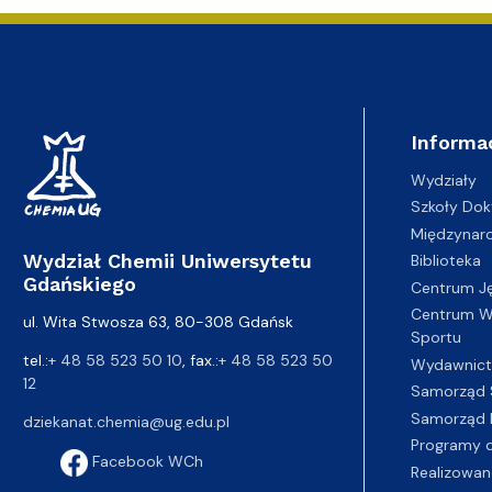
Informa
Wydziały
Szkoły Dok
Międzynar
Wydział Chemii Uniwersytetu
Biblioteka
Gdańskiego
Centrum J
Centrum Wy
ul. Wita Stwosza 63, 80-308 Gdańsk
Sportu
tel.:
+ 48 58 523 50 10
, fax.:
+ 48 58 523 50
Wydawnic
12
Samorząd 
Samorząd 
dziekanat.chemia@ug.edu.pl
Programy d
Facebook WCh
Realizowan