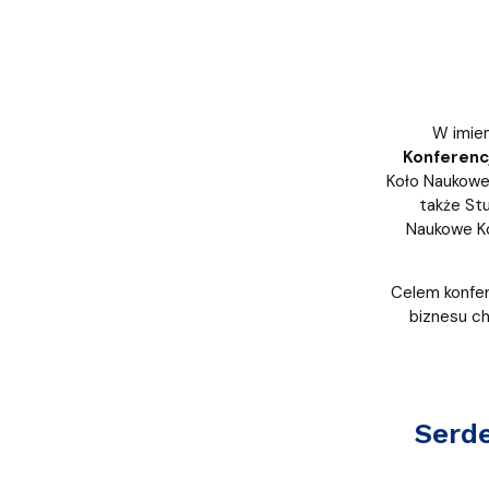
W imie
Konferenc
Koło Naukowe
także St
Naukowe Ko
Celem konfer
biznesu ch
Serd