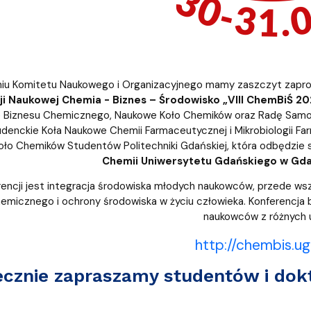
niu Komitetu Naukowego i Organizacyjnego mamy zaszczyt zapros
ji Naukowej Chemia - Biznes – Środowisko „VIII ChemBiŚ 2
 Biznesu Chemicznego, Naukowe Koło Chemików oraz Radę Samo
udenckie Koła Naukowe Chemii Farmaceutycznej i Mikrobiologii 
ło Chemików Studentów Politechniki Gdańskiej, która odbędzie 
Chemii Uniwersytetu Gdańskiego w Gdań
encji jest integracja środowiska młodych naukowców, przede wsz
emicznego i ochrony środowiska w życiu człowieka. Konferencja bę
naukowców z różnych u
http://chembis.ug
ecznie zapraszamy studentów i dok