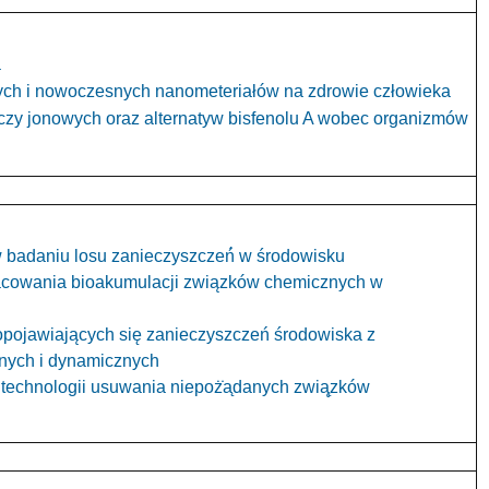
a
ch i nowoczesnych nanometeriałów na zdrowie człowieka
czy jonowych oraz alternatyw bisfenolu A wobec organizmów
 badaniu losu zanieczyszczeń́ w środowisku
cowania bioakumulacji związków chemicznych w
opojawiających się zanieczyszczeń środowiska z
znych i dynamicznych
technologii usuwania niepoż
a
danych zwią
zków