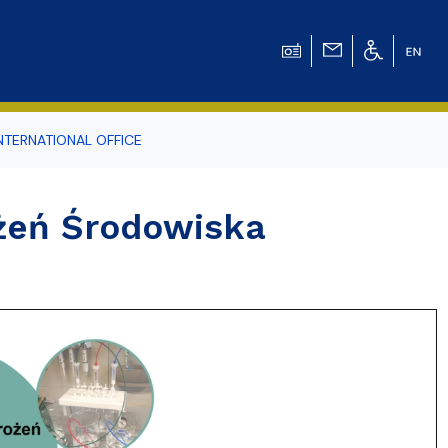
NTERNATIONAL OFFICE
odowiska
żeń Środowiska
r Tomasz Pluciński