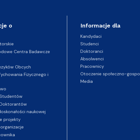
cje o
Informacje dla
Kandydaci
Studenci
torskie
Doktoranci
odowe Centra Badawcze
Absolwenci
Pracownicy
ęzyków Obcych
Otoczenie społeczno-gospo
chowania Fizycznego i
Media
two
Studentów
Doktorantów
oskonałości naukowej
e projekty
 organizacje
cownika