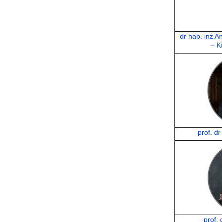
dr hab. inż A
– K
prof. d
prof.