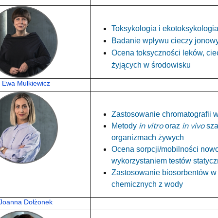
Toksykologia i ekotoksykologi
Badanie wpływu cieczy jonowy
Ocena toksyczności leków, cie
żyjących w środowisku
r Ewa Mulkiewicz
Zastosowanie chromatografii w
in vitro
in vivo
Metody
oraz
sza
organizmach żywych
Ocena sorpcji/mobilności now
wykorzystaniem testów statyc
Zastosowanie biosorbentów w 
chemicznych z wody
 Joanna Dołżonek