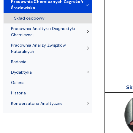
Nagrody i odznaczenia Wydziału
Adresy i telefony
Konferencje i seminaria
Katedra Chemii Fizycznej
Dokumenty 
Koło Naukow
Pracownia Chemicznych Zagrożeń
Środowiska
Skład osobowy
Pracownia Analityki i Diagnostyki
Chemicznej
Pracownia Analizy Związków
Naturalnych
Badania
Dydaktyka
Galeria
Sk
Historia
Konwersatoria Analityczne