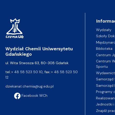
Informa
Wydziały
Szkoły Dok
Międzynar
Wydział Chemii Uniwersytetu
Biblioteka
Gdańskiego
Centrum J
Centrum Wy
ul. Wita Stwosza 63, 80-308 Gdańsk
Sportu
tel.:
+ 48 58 523 50 10
, fax.:
+ 48 58 523 50
Wydawnic
12
Samorząd 
Samorząd 
dziekanat.chemia@ug.edu.pl
Programy d
Facebook WCh
Realizowan
Jednostki i
Znajdź pra