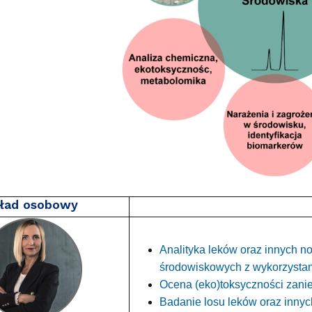
wewnętrzne
e Biznesu Chemicznego
ład osobowy
Analityka leków oraz innych 
środowiskowych z wykorzysta
Ocena (eko)toksyczności zani
Badanie losu leków oraz inny