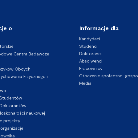
cje o
Informacje dla
Kandydaci
Studenci
torskie
Doktoranci
odowe Centra Badawcze
Absolwenci
Pracownicy
ęzyków Obcych
Otoczenie społeczno-gospo
chowania Fizycznego i
Media
two
Studentów
Doktorantów
oskonałości naukowej
e projekty
 organizacje
cownika