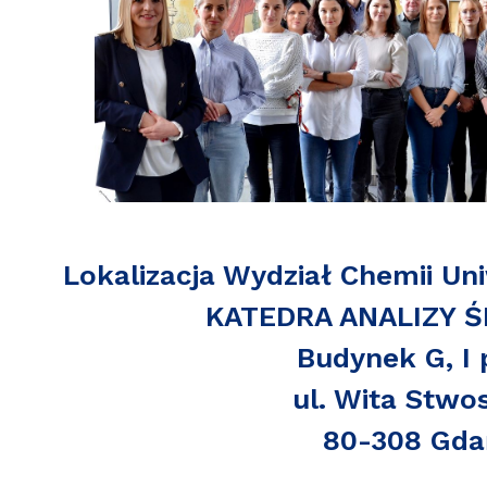
wewnętrzne
e Biznesu Chemicznego
Lokalizacja
Wydział Chemii Un
KATEDRA ANALIZY 
Budynek G, I 
ul. Wita Stwo
80-308 Gda