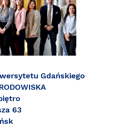
iwersytetu Gdańskiego
ŚRODOWISKA
piętro
sza 63
ńsk