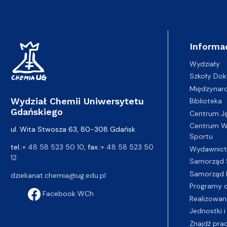
Informa
Wydziały
Szkoły Dok
Międzynar
Wydział Chemii Uniwersytetu
Biblioteka
Gdańskiego
Centrum J
Centrum Wy
ul. Wita Stwosza 63, 80-308 Gdańsk
Sportu
tel.:
+ 48 58 523 50 10
, fax.:
+ 48 58 523 50
Wydawnic
12
Samorząd 
Samorząd 
dziekanat.chemia@ug.edu.pl
Programy d
Facebook WCh
Realizowan
Jednostki i
Znajdź pra