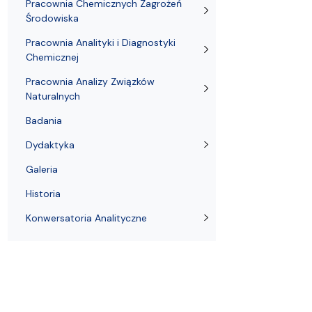
Nagrody i odznaczenia Wydziału
Adresy i telefony
Konferencje i seminaria
Katedra Chemii Fizycznej
Dokumenty 
Koło Naukow
Pracownia Chemicznych Zagrożeń
Środowiska
Pracownia Analityki i Diagnostyki
Chemicznej
Pracownia Analizy Związków
Naturalnych
Badania
Dydaktyka
Galeria
Historia
Konwersatoria Analityczne