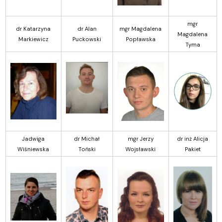
mgr
dr Katarzyna
dr Alan
mgr Magdalena
Magdalena
Markiewicz
Puckowski
Popławska
Tyma
Jadwiga
dr Michał
mgr Jerzy
dr inż Alicja
Wiśniewska
Toński
Wojsławski
Pakiet