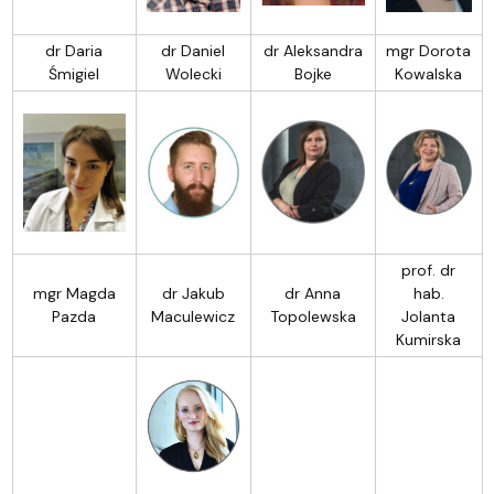
dr Daria
dr Daniel
dr Aleksandra
mgr Dorota
Śmigiel
Wolecki
Bojke
Kowalska
prof. dr
mgr Magda
dr Jakub
dr Anna
hab.
Pazda
Maculewicz
Topolewska
Jolanta
Kumirska