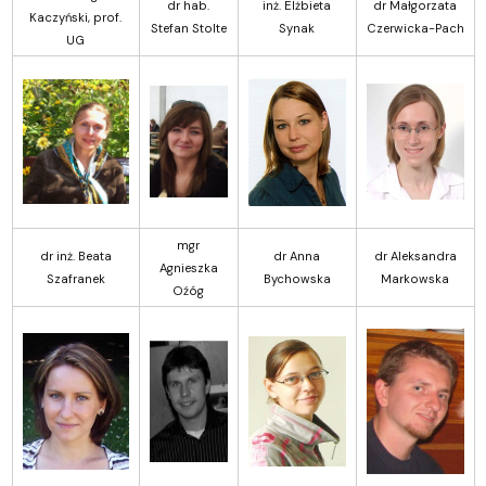
dr hab.
inż. Elżbieta
dr Małgorzata
Kaczyński, prof.
Stefan Stolte
Synak
Czerwicka-Pach
UG
mgr
dr inż. Beata
dr Anna
dr Aleksandra
Agnieszka
Szafranek
Bychowska
Markowska
Oźóg