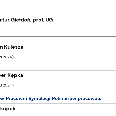
wewnętrzne
e Biznesu Chemicznego
rtur Giełdoń, prof. UG
m Kulesza
od 2024)
per Kępka
od 2024)
w Pracowni Symulacji Polimerów pracowali:
iskupek