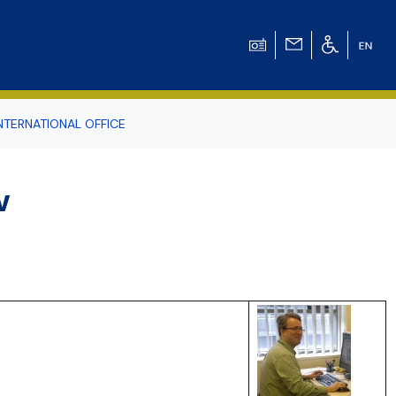
NTERNATIONAL OFFICE
odowiska
w
r Tomasz Pluciński