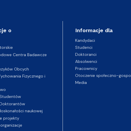
cje o
Informacje dla
Kandydaci
Studenci
torskie
Doktoranci
odowe Centra Badawcze
Absolwenci
Pracownicy
ęzyków Obcych
Otoczenie społeczno-gospo
chowania Fizycznego i
Media
two
Studentów
Doktorantów
oskonałości naukowej
e projekty
 organizacje