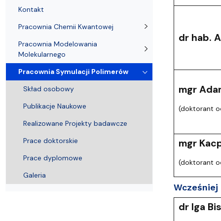
Nagrody i odznaczenia Wydziału
Adresy i telefony
Konferencje i seminaria
Katedra Chemii Fizycznej
Dokumenty 
Koło Naukow
Kontakt
Pracownia Chemii Kwantowej
dr hab. A
Pracownia Modelowania
Molekularnego
Pracownia Symulacji Polimerów
mgr Ada
Skład osobowy
Publikacje Naukowe
(doktorant 
Realizowane Projekty badawcze
Prace doktorskie
mgr Kac
Prace dyplomowe
(doktorant 
Galeria
Wcześniej 
dr Iga B