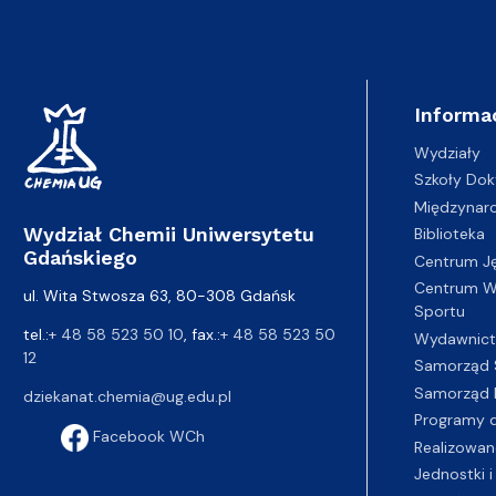
Informa
Wydziały
Szkoły Dok
Międzynar
Wydział Chemii Uniwersytetu
Biblioteka
Gdańskiego
Centrum J
Centrum Wy
ul. Wita Stwosza 63, 80-308 Gdańsk
Sportu
tel.:
+ 48 58 523 50 10
, fax.:
+ 48 58 523 50
Wydawnic
12
Samorząd 
Samorząd 
dziekanat.chemia@ug.edu.pl
Programy d
Facebook WCh
Realizowan
Jednostki i