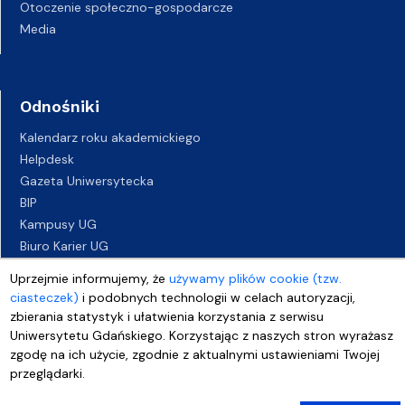
Otoczenie społeczno-gospodarcze
Media
Odnośniki
Kalendarz roku akademickiego
Helpdesk
Gazeta Uniwersytecka
BIP
Kampusy UG
Biuro Karier UG
Oferty pracy
Uprzejmie informujemy, że
używamy plików cookie (tzw.
Deklaracja dostępności
ciasteczek)
i podobnych technologii w celach autoryzacji,
zbierania statystyk i ułatwienia korzystania z serwisu
Uniwersytetu Gdańskiego. Korzystając z naszych stron wyrażasz
zgodę na ich użycie, zgodnie z aktualnymi ustawieniami Twojej
przeglądarki.