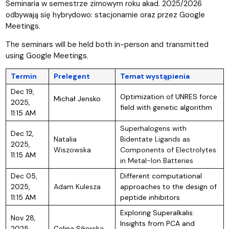
Seminaria w semestrze zimowym roku akad. 2025/2026
odbywają się hybrydowo: stacjonarnie oraz przez Google
Meetings.
The seminars will be held both in-person and transmitted
using Google Meetings.
Termin
Prelegent
Temat wystąpienia
Dec 19,
Optimization of UNRES force
Michał Jensko
2025,
field with genetic algorithm
11:15 AM
Superhalogens with
Dec 12,
Natalia
Bidentate Ligands as
2025,
Wiszowska
Components of Electrolytes
11:15 AM
in Metal-Ion Batteries
Dec 05,
Different computational
2025,
Adam Kulesza
approaches to the design of
11:15 AM
peptide inhibitors
Exploring Superalkalis:
Nov 28,
Insights from PCA and
2025,
Celina Sikorska