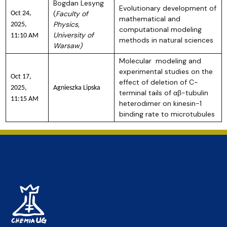
Bogdan Lesyng
Evolutionary development of
(
Faculty of
Oct 24,
mathematical and
Physics,
2025,
computational modeling
University of
11:10 AM
methods in natural sciences
Warsaw)
Molecular modeling and
experimental studies on the
Oct 17,
effect of deletion of C-
2025,
Agnieszka Lipska
terminal tails of αβ-tubulin
11:15 AM
heterodimer on kinesin-1
binding rate to microtubules