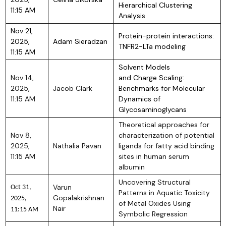
Hierarchical Clustering
11:15 AM
Analysis
Nov 21,
Protein-protein interactions:
2025,
Adam Sieradzan
TNFR2-LTa modeling
11:15 AM
Solvent Models
Nov 14,
and Charge Scaling:
2025,
Jacob Clark
Benchmarks for Molecular
11:15 AM
Dynamics of
Glycosaminoglycans
Theoretical approaches for
Nov 8,
characterization of potential
2025,
Nathalia Pavan
ligands for fatty acid binding
11:15 AM
sites in human serum
albumin
Uncovering Structural
Varun
Oct 31,
Patterns in Aquatic Toxicity
Gopalakrishnan
2025,
of Metal Oxides Using
Nair
11:15 AM
Symbolic Regression