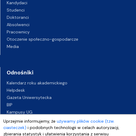
Kandydaci
Studenci
Doktoranci
Absolwenci
Pracownicy
Otoczenie społeczno-gospodarcze
Media
Odnośniki
Kalendarz roku akademickiego
Helpdesk
Gazeta Uniwersytecka
BIP
Kampusy UG
Biuro Karier UG
Uprzejmie informujemy, że
używamy plików cookie (tzw.
Oferty pracy
ciasteczek)
i podobnych technologii w celach autoryzacji,
zbierania statystyk i ułatwienia korzystania z serwisu
Deklaracja dostępności