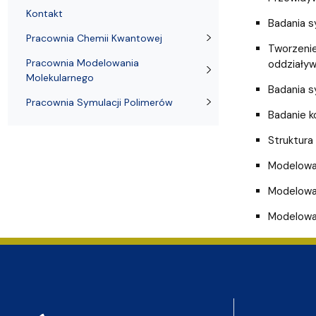
Nagrody i odznaczenia Wydziału
Adresy i telefony
Konferencje i seminaria
Katedra Chemii Fizycznej
Dokumenty 
Koło Naukow
Kontakt
Badania s
Pracownia Chemii Kwantowej
Tworzenie
Pracownia Modelowania
oddziały
Molekularnego
Badania s
Pracownia Symulacji Polimerów
Badanie 
Struktura
Modelowa
Modelowan
Modelowan