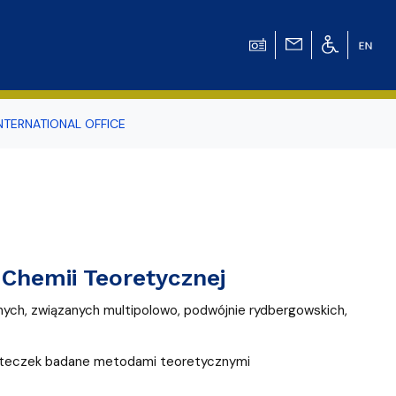
NTERNATIONAL OFFICE
odowiska
r Tomasz Pluciński
Chemii Teoretycznej
nych, związanych multipolowo, podwójnie rydbergowskich,
ząsteczek badane metodami teoretycznymi