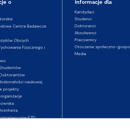
cje o
Informacje dla
Kandydaci
Studenci
torskie
Doktoranci
odowe Centra Badawcze
Absolwenci
Pracownicy
ęzyków Obcych
Otoczenie społeczno-gospo
chowania Fizycznego i
Media
two
Studentów
Doktorantów
oskonałości naukowej
e projekty
 organizacje
cownika
hrenheita
ompetencyjne EZD