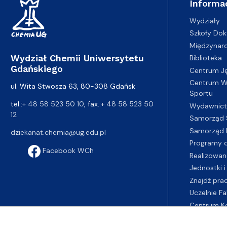
Informa
Wydziały
Szkoły Dok
Międzynar
Wydział Chemii Uniwersytetu
Biblioteka
Gdańskiego
Centrum J
Centrum Wy
ul. Wita Stwosza 63, 80-308 Gdańsk
Sportu
tel.:
+ 48 58 523 50 10
, fax.:
+ 48 58 523 50
Wydawnic
12
Samorząd 
Samorząd 
dziekanat.chemia@ug.edu.pl
Programy d
Facebook WCh
Realizowan
Jednostki i
Znajdź pra
Uczelnie Fa
Centrum K