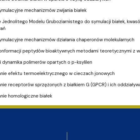
wewnętrzne
e Biznesu Chemicznego
ymulacyjne mechanizmów zwijania białek
 Jednolitego Modelu Gruboziarnistego do symulacji białek, kwasó
wań
ymulacyjne mechanizmów działania chaperonów molekularnych
konformacji peptydów bioaktywnych metodami teoretycznymi z 
 i dynamika polimerów opartych o p-ksylilen
nie efektu termoelektrycznego w cieczach jonowych
ie receptorów sprzężonych z białkiem G (GPCR) i ich oddziaływa
ie homologiczne białek