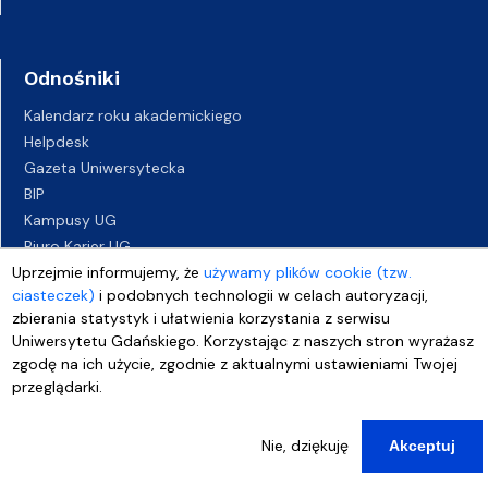
Odnośniki
Kalendarz roku akademickiego
Helpdesk
Gazeta Uniwersytecka
BIP
Kampusy UG
Biuro Karier UG
Uprzejmie informujemy, że
używamy plików cookie (tzw.
Oferty pracy
ciasteczek)
i podobnych technologii w celach autoryzacji,
Deklaracja dostępności
zbierania statystyk i ułatwienia korzystania z serwisu
Uniwersytetu Gdańskiego. Korzystając z naszych stron wyrażasz
zgodę na ich użycie, zgodnie z aktualnymi ustawieniami Twojej
przeglądarki.
Nie, dziękuję
Akceptuj