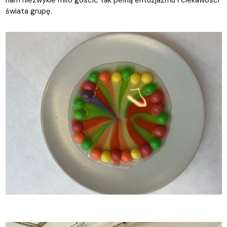
nam niezwykle miło gościć tak pełną entuzjazmu i ciekawości
świata grupę.