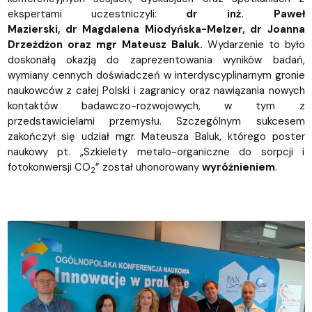
ekspertami uczestniczyli:
dr inż.
Paweł
Mazierski,
dr
Magdalena Miodyńska-Melzer, dr
Joanna
Drzeżdżon
oraz
mgr
Mateusz Baluk.
Wydarzenie to było
doskonałą okazją do zaprezentowania wyników badań,
wymiany cennych doświadczeń w interdyscyplinarnym gronie
naukowców z całej Polski i zagranicy oraz nawiązania nowych
kontaktów badawczo-rozwojowych, w tym z
przedstawicielami przemysłu. Szczególnym sukcesem
zakończył się udział mgr. Mateusza Baluk, którego poster
naukowy pt. „Szkielety metalo-organiczne do sorpcji i
fotokonwersji CO
” został uhonorowany
wyróżnieniem
.
2