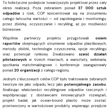
To holistyczne podejście towarzyszyło projektowi przez cały
okres realizacji. Poza zebraniem ponad
37 000 sztuk
odpadów
z rzek, COP koncentrował się na zrozumieniu
całego łańcucha wartości — od zapobiegania i monitoringu,
przez zbiórkę, oczyszczanie i recykling, aż po możliwości
biznesowe.
Wspólnie partnerzy projektu przygotowali
osiem
raportów
obejmujących strumienie odpadów plastikowych,
metody zbiórki, technologie czyszczenia, opcje recyklingu
oraz potencjał rynkowy. Zrealizowano
sześć działań
pilotażowych
w trzech miastach, a warsztaty, webinaria,
spotkania matchmakingowe i konferencje zaangażowały
ponad
20 organizacji
z całego regionu.
Jednym z kluczowych celów COP było traktowanie zebranych
tworzyw nie jako odpadu, lecz jako
potencjalnego zasobu
.
Analizując właściwości recyklingowe odpadów rzecznych i
współpracując z dostawcami innowacyjnych rozwiązań,
projekt badał, jak ocean‑bound plastic może zostać
przetworzony w wartościowe produkty, wspierając przejście