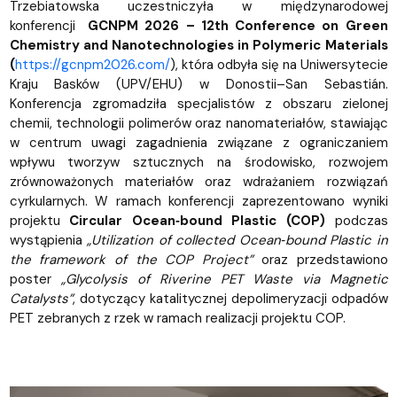
Trzebiatowska uczestniczyła w międzynarodowej
konferencji
GCNPM 2026 – 12th Conference on Green
Chemistry and Nanotechnologies in Polymeric Materials
(
https://gcnpm2026.com/
), która odbyła się na Uniwersytecie
Kraju Basków (UPV/EHU) w Donostii–San Sebastián.
Konferencja zgromadziła specjalistów z obszaru zielonej
chemii, technologii polimerów oraz nanomateriałów, stawiając
w centrum uwagi zagadnienia związane z ograniczaniem
wpływu tworzyw sztucznych na środowisko, rozwojem
zrównoważonych materiałów oraz wdrażaniem rozwiązań
cyrkularnych. W ramach konferencji zaprezentowano wyniki
projektu
Circular Ocean‑bound Plastic (COP)
podczas
wystąpienia
„Utilization of collected Ocean‑bound Plastic in
the framework of the COP Project”
oraz przedstawiono
poster
„Glycolysis of Riverine PET Waste via Magnetic
Catalysts”
, dotyczący katalitycznej depolimeryzacji odpadów
PET zebranych z rzek w ramach realizacji projektu COP.