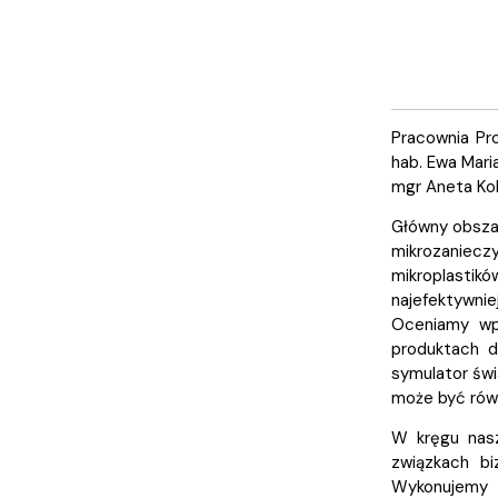
Pracownia Pro
hab. Ewa Mari
mgr Aneta Ko
Główny obsza
mikrozaniec
mikroplastik
najefektywni
Oceniamy wp
produktach d
symulator świ
może być równ
W kręgu nasz
związkach b
Wykonujemy 