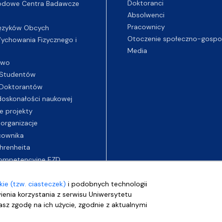
Doktoranci
odowe Centra Badawcze
Absolwenci
Pracownicy
ęzyków Obcych
Otoczenie społeczno-gospo
chowania Fizycznego i
Media
two
Studentów
Doktorantów
oskonałości naukowej
e projekty
 organizacje
cownika
hrenheita
ompetencyjne EZD
ie (tzw. ciasteczek)
i podobnych technologii
wienia korzystania z serwisu Uniwersytetu
sz zgodę na ich użycie, zgodnie z aktualnymi