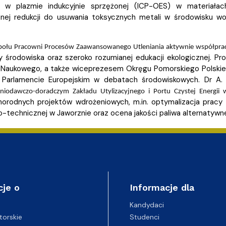
 w plazmie indukcyjnie sprzężonej (ICP-OES) w materiałac
cznej redukcji do usuwania toksycznych metali w środowisku w
połu Pracowni Procesów Zaawansowanego Utleniania aktywnie współpra
 środowiska oraz szeroko rozumianej edukacji ekologicznej. Pr
Naukowego, a także wiceprezesem Okręgu Pomorskiego Polskie
Parlamencie Europejskim w debatach środowiskowych. Dr A. B
iniodawczo-doradczym Zakładu Utylizacyjnego i Portu Czystej Energi
żnorodnych projektów wdrożeniowych, m.in. optymalizacja pracy
o-technicznej w Jaworznie oraz ocena jakości paliwa alternat
cje o
Informacje dla
Kandydaci
Studenci
torskie