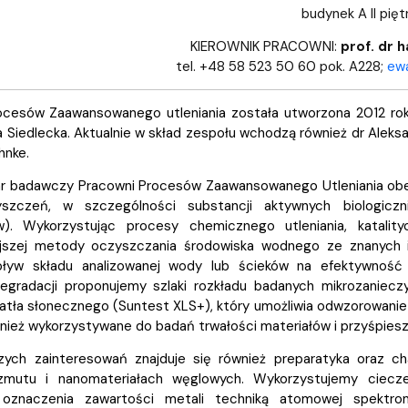
budynek A II pięt
KIEROWNIK PRACOWNI:
prof. dr 
tel. +48 58 523 50 60 pok. A228;
ewa
cesów Zaawansowanego utleniania została utworzona 2012 roku. 
a Siedlecka. Aktualnie w skład zespołu wchodzą również dr Aleksa
hnke.
r badawczy Pracowni Procesów Zaawansowanego Utleniania obe
zyszczeń, w szczególności substancji aktywnych biologicz
ów). Wykorzystując procesy chemicznego utleniania, katalit
ejszej metody oczyszczania środowiska wodnego ze znanych 
ływ składu analizowanej wody lub ścieków na efektywność 
egradacji proponujemy szlaki rozkładu badanych mikrozanieczy
atła słonecznego (Suntest XLS+), który umożliwia odwzorowani
ież wykorzystywane do badań trwałości materiałów i przyśpieszone
ych zainteresowań znajduje się również preparatyka oraz ch
izmutu i nanomateriałach węglowych. Wykorzystujemy ciecz
oznaczenia zawartości metali techniką atomowej spektrome