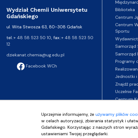
Międzynar
Wydział Chemii Uniwersytetu
Biblioteka
Gdańskiego
Centrum J
Centrum Wy
ul. Wita Stwosza 63, 80-308 Gdańsk
Sportu
tel.:
+ 48 58 523 50 10
, fax.:
+ 48 58 523 50
Wydawnic
12
Samorząd 
Samorząd 
dziekanat.chemia@ug.edu.pl
Programy d
Facebook WCh
Realizowan
Jednostki i
Znajdź pra
Uczelnie Fa
Centrum K
Uprzejmie informujemy, że
używamy plików cook
w celach autoryzacji, zbierania statystyk i ułat
Gdańskiego. Korzystając z naszych stron wyraża
ustawieniami Twojej przeglądarki.