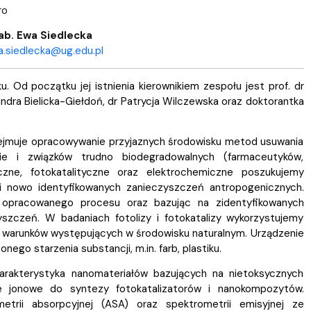
ro
hab. Ewa Siedlecka
.siedlecka@ug.edu.pl
Od początku jej istnienia kierownikiem zespołu jest prof. dr
ndra Bielicka-Giełdoń, dr Patrycja Wilczewska oraz doktorantka
jmuje opracowywanie przyjaznych środowisku metod usuwania
nie i związków trudno biodegradowalnych (farmaceutyków,
yczne, fotokatalityczne oraz elektrochemiczne poszukujemy
i nowo identyfikowanych zanieczyszczeń antropogenicznych.
opracowanego procesu oraz bazując na zidentyfikowanych
szczeń. W badaniach fotolizy i fotokatalizy wykorzystujemy
e warunków występujących w środowisku naturalnym. Urządzenie
go starzenia substancji, m.in. farb, plastiku.
arakterystyka nanomateriałów bazujących na nietoksycznych
e jonowe do syntezy fotokatalizatorów i nanokompozytów.
trii absorpcyjnej (ASA) oraz spektrometrii emisyjnej ze