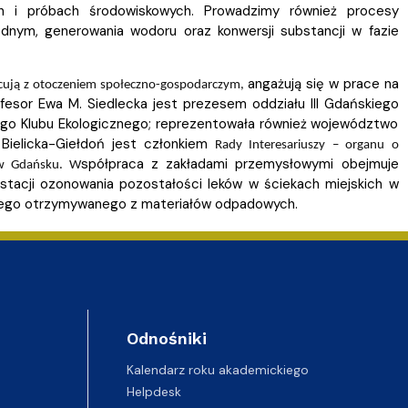
h i próbach środowiskowych. Prowadzimy również procesy
odnym, generowania wodoru oraz konwersji substancji w fazie
angażują się w prace na
cują z otoczeniem społeczno-gospodarczym,
ofesor Ewa M. Siedlecka jest prezesem oddziału III Gdańskiego
go Klubu Ekologicznego; reprezentowała również województwo
ielicka-Giełdoń jest członkiem
Rady Interesariuszy – organu o
spółpraca z zakładami przemysłowymi obejmuje
i w Gdańsku. W
 stacji ozonowania pozostałości leków w ściekach miejskich w
ywnego otrzymywanego z materiałów odpadowych.
Odnośniki
Kalendarz roku akademickiego
Helpdesk