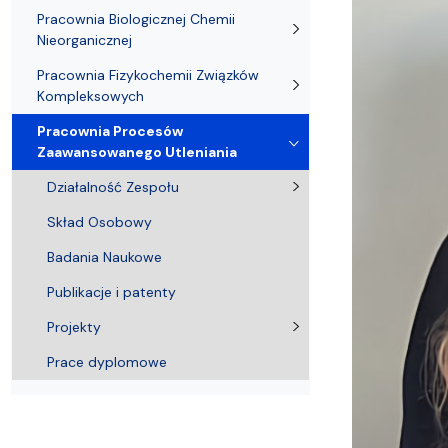
Nagrody i odznaczenia Wydziału
Adresy i telefony
Konferencje i seminaria
Katedra Chemii Fizycznej
Dokumenty 
Koło Naukow
Pracownia Biologicznej Chemii
Nieorganicznej
Pracownia Fizykochemii Związków
Kompleksowych
Pracownia Procesów
Zaawansowanego Utleniania
Działalność Zespołu
Skład Osobowy
Badania Naukowe
Publikacje i patenty
Projekty
Prace dyplomowe