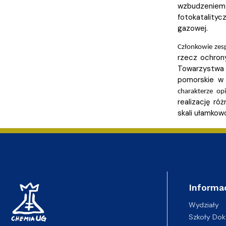
wzbudzeniem
fotokatality
gazowej.
Członkowie zes
rzecz ochrony
Towarzystwa 
pomorskie w 
charakterze op
realizację ró
skali ułamkow
Informa
Wydziały
Szkoły Dok