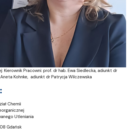
Kierownik Pracowni: prof. dr hab. Ewa Siedlecka, adiunkt dr
r Aneta Kohnke, adiunkt dr Patrycja Wilczewska
:
iał Chemii
eorganicznej
anego Utleniania
308 Gdańsk