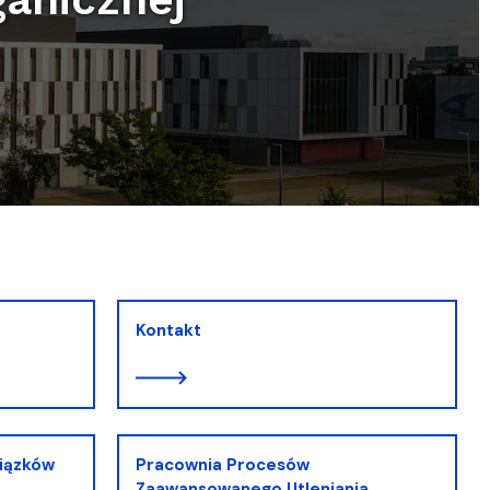
Kontakt
wiązków
Pracownia Procesów
Zaawansowanego Utleniania