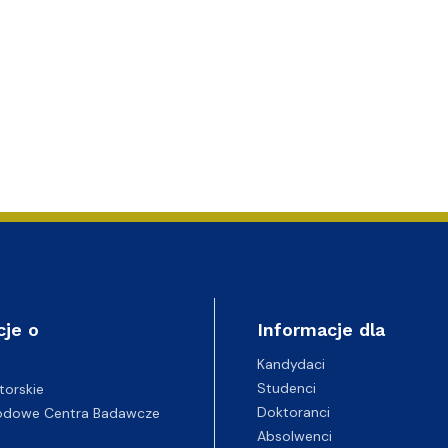
cje o
Informacje dla
Kandydaci
Studenci
torskie
Doktoranci
odowe Centra Badawcze
Absolwenci