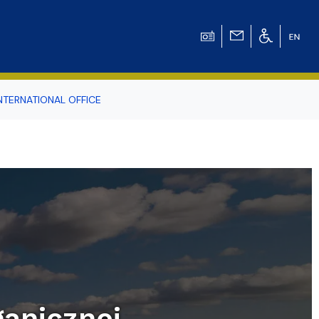
NTERNATIONAL OFFICE
odowiska
r Tomasz Pluciński
ganicznej