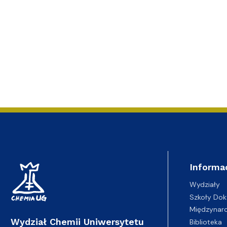
Informa
Wydziały
Szkoły Dok
Międzynar
Wydział Chemii Uniwersytetu
Biblioteka