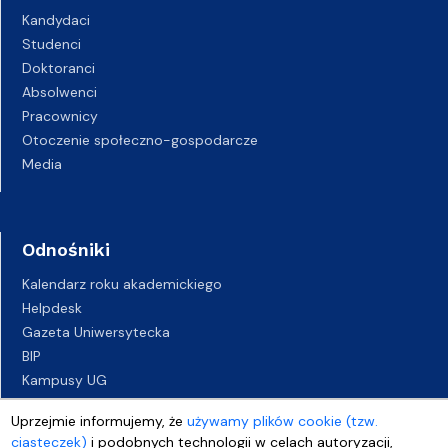
Kandydaci
Studenci
Doktoranci
Absolwenci
Pracownicy
Otoczenie społeczno-gospodarcze
Media
Odnośniki
Kalendarz roku akademickiego
Helpdesk
Gazeta Uniwersytecka
BIP
Kampusy UG
Biuro Karier UG
Uprzejmie informujemy, że
używamy plików cookie (tzw.
Oferty pracy
ciasteczek)
i podobnych technologii w celach autoryzacji,