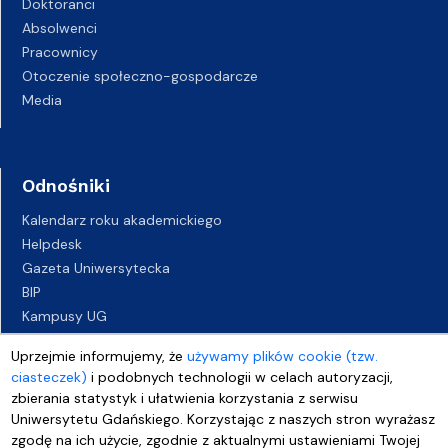
Doktoranci
Absolwenci
Pracownicy
Otoczenie społeczno-gospodarcze
Media
Odnośniki
Kalendarz roku akademickiego
Helpdesk
Gazeta Uniwersytecka
BIP
Kampusy UG
Biuro Karier UG
Uprzejmie informujemy, że
używamy plików cookie (tzw.
Oferty pracy
ciasteczek)
i podobnych technologii w celach autoryzacji,
Deklaracja dostępności
zbierania statystyk i ułatwienia korzystania z serwisu
Uniwersytetu Gdańskiego. Korzystając z naszych stron wyrażasz
zgodę na ich użycie, zgodnie z aktualnymi ustawieniami Twojej