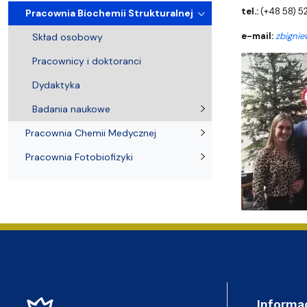
Nagrody i odznaczenia Wydziału
Adresy i telefony
Konferencje i seminaria
Katedra Chemii Fizycznej
Dokumenty 
Koło Naukow
tel.:
(+48 58) 
Pracownia Biochemii Strukturalnej
e-mail:
zbignie
Skład osobowy
Pracownicy i doktoranci
Dydaktyka
Badania naukowe
Pracownia Chemii Medycznej
Pracownia Fotobiofizyki
Informa