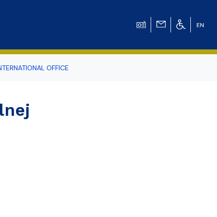
NTERNATIONAL OFFICE
odowiska
lnej
r Tomasz Pluciński