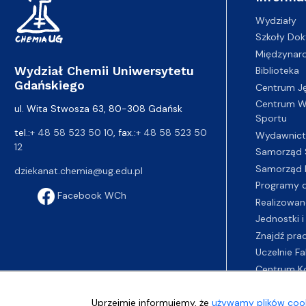
Wydziały
Szkoły Dok
Międzynar
Wydział Chemii Uniwersytetu
Biblioteka
Gdańskiego
Centrum J
Centrum Wy
ul. Wita Stwosza 63, 80-308 Gdańsk
Sportu
tel.:
+ 48 58 523 50 10
, fax.:
+ 48 58 523 50
Wydawnic
12
Samorząd 
Samorząd 
dziekanat.chemia@ug.edu.pl
Programy d
Facebook WCh
Realizowan
Jednostki i
Znajdź pra
Uczelnie Fa
Centrum K
Uprzejmie informujemy, że
używamy plików cook