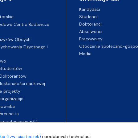
Kandydaci
Studenci
torskie
Doktoranci
odowe Centra Badawcze
Absolwenci
Pracownicy
ęzyków Obcych
Otoczenie społeczno-gospo
chowania Fizycznego i
Media
two
Studentów
Doktorantów
oskonałości naukowej
e projekty
 organizacje
cownika
hrenheita
ompetencyjne EZD
ie (tzw. ciasteczek)
i podobnych technologii