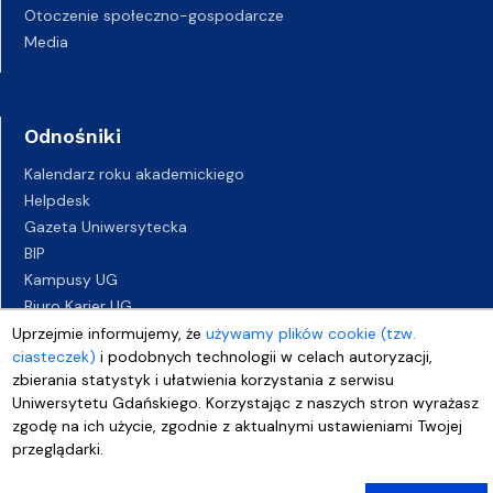
Otoczenie społeczno-gospodarcze
Media
Odnośniki
Kalendarz roku akademickiego
Helpdesk
Gazeta Uniwersytecka
BIP
Kampusy UG
Biuro Karier UG
Oferty pracy
Uprzejmie informujemy, że
używamy plików cookie (tzw.
ciasteczek)
i podobnych technologii w celach autoryzacji,
Deklaracja dostępności
zbierania statystyk i ułatwienia korzystania z serwisu
Uniwersytetu Gdańskiego. Korzystając z naszych stron wyrażasz
zgodę na ich użycie, zgodnie z aktualnymi ustawieniami Twojej
przeglądarki.