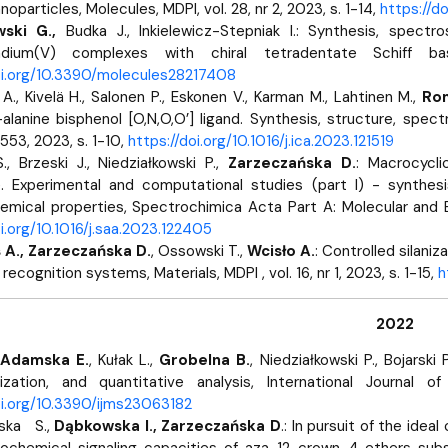
noparticles, Molecules, MDPI, vol. 28, nr 2, 2023, s. 1-14,
https://
ski G.,
Budka J., Inkielewicz-Stepniak I.: Synthesis, spectro
adium(V) complexes with chiral tetradentate Schiff ba
oi.org/10.3390/molecules28217408
A., Kivelä H., Salonen P., Eskonen V., Karman M., Lahtinen M.,
Ro
alanine bisphenol [O,N,O,O’] ligand. Synthesis, structure, spect
 553, 2023, s. 1-10,
https://doi.org/10.1016/j.ica.2023.121519
., Brzeski J., Niedziałkowski P.,
Zarzeczańska D.
: Macrocycli
e. Experimental and computational studies (part I) - synthe
emical properties, Spectrochimica Acta Part A: Molecular and Bi
oi.org/10.1016/j.saa.2023.122405
A., Zarzeczańska D.
, Ossowski T.,
Wcisło A.
: Controlled silani
recognition systems, Materials, MDPI , vol. 16, nr 1, 2023, s. 1-15,
h
2022
Adamska E.
, Kułak L.,
Grobelna B.
, Niedziałkowski P., Bojarsk
rization, and quantitative analysis, International Journal 
oi.org/10.3390/ijms23063182
ska S.,
Dąbkowska I., Zarzeczańska D
.: In pursuit of the ide
rochemical signaling capacities of aza-12-crown-4 ethers sub