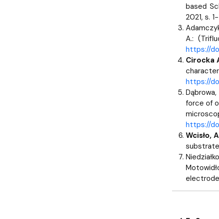
based Sch
2021, s. 1
Adamczy
A.: (Trif
https://
Cirocka A
characteri
https://d
Dąbrowa, 
force of 
microscop
https://d
Wcisło, A
substrate
Niedziałkow
Motowidło
electrode