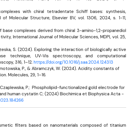
 complexes with chiral tetradentate Schiff bases: synthesis,
 of Molecular Structure, Elsevier BV, vol. 1306, 2024, s. 1-11,
hiff base complexes derived from chiral 3-amino-1,2-propanediol
vity, International Journal of Molecular Sciences, MDPI, vol. 25,
rzeska, S. (2024). Exploring the interaction of biologically active
e technique, UV-Vis spectroscopy, and computational
scopy, 316, 1–12.
https://doi.org/10.1016/j.saa.2024.124313
 Ramotowska, P., & Abramczyk, W. (2024). Acidity constants of
on. Molecules, 29, 1–16.
T., Czaplewska, P.; Phospholipid-functionalized gold electrode for
and human cystatin C; (2024) Biochimica et Biophysica Acta -
.2023.184266
smetic filters based on nanomaterials composed of titanium