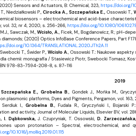
2020) Sensors and Actuators, B: Chemical, 323,
https://doi.org/
., Niedziałkowski P.,
Cirocka A., Szczepańska E.,
Ossowski T.,
W
emical biosensors – electrochemical and acid-base characterist
 vol. 32, nr 4, 2020, s. 256-266,
https://doi.org/10.1080/106102
M.J., Sawczak, M.,
Wcisło, A.
, Ficek, M., Bogdanowicz, R.; pH-dep
n diamonds; (2020) Optics InfoBase Conference Papers, Part F178
ps://doi.org/10.1364/TRANSLATIONAL.2020.JTh2A.11
 Swebocki T., Świder P.,
Wcisło A
., Ossowski T.: Naukowe aspekty
dla chemii: monografia / Stasiewicz Piotr, Swebocki Tomasz, Ko
SBN 978-83-7594-208-8, s. 87-116
2019
,
Szczepańska E., Grobelna B.
, Gondek J., Mońka M., Gryczyń
n on plasmonic platforms, Dyes and Pigments, Pergamon, vol. 163, 
 Serdiuk I.,
Grobelna B.
, Fudala R., Gryczyński I., Bojarsk
ion and activity, Journal of Molecular Liquids, Elsevier BV, vol. 286
o, I. Dąbkowska,
J. Czupryniak, T. Ossowski,
D. Zarzeczańska
inones upon protonation – Spectral, electrochemical, and q
i.org/10.1016/j.molliq.2019.01.115