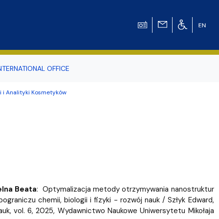
NTERNATIONAL OFFICE
 i Analityki Kosmetyków
odowiska
r Tomasz Pluciński
elna Beata
: Optymalizacja metody otrzymywania nanostruktur
raniczu chemii, biologii i fizyki - rozwój nauk / Szłyk Edward,
j nauk, vol. 6, 2025, Wydawnictwo Naukowe Uniwersytetu Mikołaja