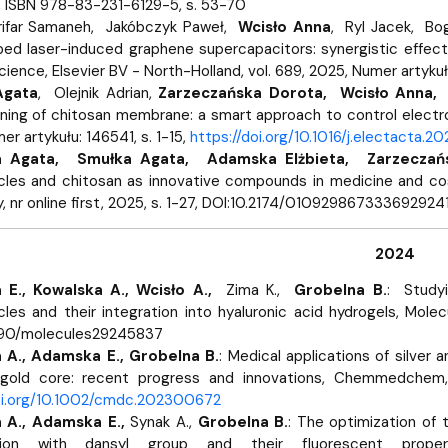
wewnętrzne
e Biznesu Chemicznego
, ISBN 978-83-231-6129-5, s. 53-70
rifar Samaneh, Jakóbczyk Paweł,
Wcisło Anna
, Ryl Jacek, Bo
ped laser-induced graphene supercapacitors: synergistic effec
ience, Elsevier BV - North-Holland, vol. 689, 2025, Numer artykułu
Agata
, Olejnik Adrian,
Zarzeczańska Dorota, Wcisło Anna,
R
ning of chitosan membrane: a smart approach to control electro
r artykułu: 146541, s. 1-15,
https://doi.org/10.1016/j.electacta.2
a Agata, Smułka Agata, Adamska Elżbieta, Zarzeczań
cles and chitosan as innovative compounds in medicine and cos
, nr online first, 2025, s. 1-27, DOI:10.2174/010929867333692
2024
 E.,
Kowalska A.,
Wcisło A.,
Zima K.,
Grobelna B.
:
Studyi
cles and their integration into hyaluronic acid hydrogels, Molecu
390/molecules29245837
 A., Adamska E., Grobelna B.
: Medical applications of silver
r gold core: recent progress and innovations, Chemmedchem, 
doi.org/10.1002/cmdc.202300672
 A., Adamska E.,
Synak A.,
Grobelna B.
: The optimization of
ation with dansyl group and their fluorescent proper