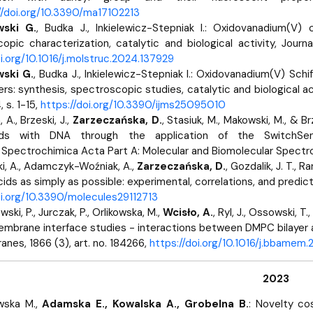
//doi.org/10.3390/ma17102213
ski G.
, Budka J., Inkielewicz-Stepniak I.: Oxidovanadium(V)
opic characterization, catalytic and biological activity, Journal
oi.org/10.1016/j.molstruc.2024.137929
ski G.
, Budka J., Inkielewicz-Stepniak I.: Oxidovanadium(V) Sc
s: synthesis, spectroscopic studies, catalytic and biological acti
 s. 1-15,
https://doi.org/10.3390/ijms25095010
 A., Brzeski, J.,
Zarzeczańska, D.
, Stasiuk, M., Makowski, M., & B
ds with DNA through the application of the SwitchSens
Spectrochimica Acta Part A: Molecular and Biomolecular Spectro
i, A., Adamczyk-Woźniak, A.,
Zarzeczańska, D.
, Gozdalik, J. T.,
ids as simply as possible: experimental, correlations, and predicti
oi.org/10.3390/molecules29112713
wski, P., Jurczak, P., Orlikowska, M.,
Wcisło, A.
, Ryl, J., Ossowski, 
membrane interface studies - interactions between DMPC bilayer 
nes, 1866 (3), art. no. 184266,
https://doi.org/10.1016/j.bbamem
2023
wska M.,
Adamska E., Kowalska A., Grobelna B.
: Novelty co