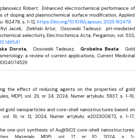
gdanowicz Robert: Enhanced electrochemical performance of
ts of doping and plasmochemical surface modification, Applied
: 162478, s. 1-12,
https://doi.org/10.1016/j.apsusc.2025.162478
yl Jacek, Zieliński Artur, Ossowski Tadeusz: pH-mediated
chemical selectivity, Electrochimica Acta, Pergamon, vol. 533,
025.146541
ska Dorota,
Ossowski Tadeusz,
Grobelna Beata
: Gold
metology: a review of current applications, Current Medicinal
9241004074529
ng the effect of reducing agents on the properties of gold
les, MDPI, vol. 29, nr 24, 2024, Numer artykułu: 5837, s. 1-19,
 and gold nanoparticles and core-shell nanostructures based on
vol. 19, nr 12, 2024, Numer artykułu: e202300672, s. 1-17,
 the one-pot synthesis of Au@SiO2 core-shell nanostructures:
ties, Materials, MDPI, vol. 17, nr 10, 2024, s. 1-