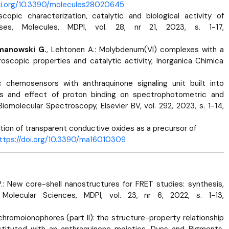
doi.org/10.3390/molecules28020645
scopic characterization, catalytic and biological activity of
ses, Molecules, MDPI, vol. 28, nr 21, 2023, s. 1-17,
manowski G.
, Lehtonen A.: Molybdenum(VI) complexes with a
roscopic properties and catalytic activity, Inorganica Chimica
c chemosensors with anthraquinone signaling unit built into
sis and effect of proton binding on spectrophotometric and
omolecular Spectroscopy, Elsevier BV, vol. 292, 2023, s. 1-14,
zation of transparent conductive oxides as a precursor of
ttps://doi.org/10.3390/ma16010309
i P.: New core-shell nanostructures for FRET studies: synthesis,
of Molecular Sciences, MDPI, vol. 23, nr 6, 2022, s. 1-13,
al chromoionophores (part II): the structure-property relationship
stituted with an anthraquinone moieties, Dyes and Pigments,