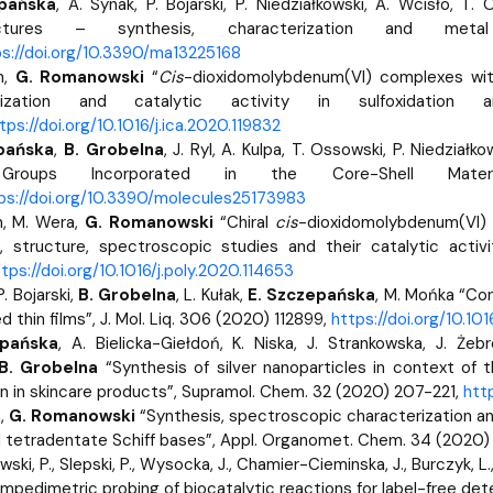
epańska
, A. Synak, P. Bojarski, P. Niedziałkowski, A. Wcisło, T.
uctures – synthesis, characterization and meta
s://doi.org/10.3390/ma13225168
n,
G. Romanowski
“
Cis
-dioxidomolybdenum(VI) complexes with
erization and catalytic activity in sulfoxidatio
tps://doi.org/10.1016/j.ica.2020.119832
pańska
,
B. Grobelna
, J. Ryl, A. Kulpa, T. Ossowski, P. Niedzia
roups Incorporated in the Core-Shell Mater
ps://doi.org/10.3390/molecules25173983
n, M. Wera,
G. Romanowski
“Chiral
cis
-dioxidomolybdenum(VI) 
, structure, spectroscopic studies and their catalytic activ
tps://doi.org/10.1016/j.poly.2020.114653
P. Bojarski,
B. Grobelna
, L. Kułak,
E. Szczepańska
, M. Mońka “Co
 thin films”, J. Mol. Liq. 306 (2020) 112899,
https://doi.org/10.101
epańska
, A. Bielicka-Giełdoń, K. Niska, J. Strankowska, J. Żeb
B. Grobelna
“Synthesis of silver nanoparticles in context of th
on in skincare products”, Supramol. Chem. 32 (2020) 207-221,
htt
n,
G. Romanowski
“Synthesis, spectroscopic characterization an
al tetradentate Schiff bases”, Appl. Organomet. Chem. 34 (2020
wski, P., Slepski, P., Wysocka, J., Chamier-Cieminska, J., Burczyk, L
 impedimetric probing of biocatalytic reactions for label-free det