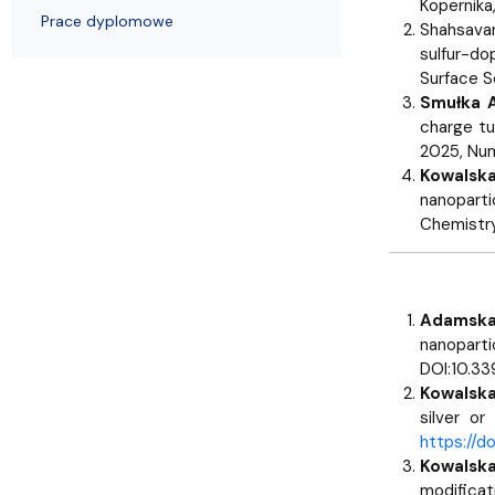
Nagrody i odznaczenia Wydziału
Adresy i telefony
Konferencje i seminaria
Katedra Chemii Fizycznej
Dokumenty 
Koło Naukow
Kopernika
Prace dyplomowe
Shahsava
sulfur-do
Surface Sc
S
mułka 
charge tu
2025, Nume
Kowalsk
nanoparti
Chemistry
Adamska
nanoparti
DOI:10.3
Kowalska
silver o
https://
Kowalska
modific