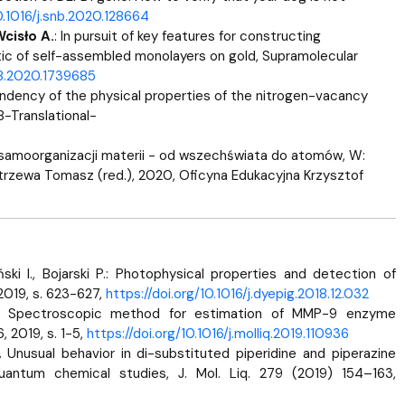
10.1016/j.snb.2020.128664
cisło A.
: In pursuit of key features for constructing
ic of self-assembled monolayers on gold, Supramolecular
78.2020.1739685
endency of the physical properties of the nitrogen-vacancy
-Translational-
 samoorganizacji materii - od wszechświata do atomów, W:
strzewa Tomasz (red.), 2020, Oficyna Edukacyjna Krzysztof
ski I., Bojarski P.: Photophysical properties and detection of
2019, s. 623-627,
https://doi.org/10.1016/j.dyepig.2018.12.032
i P.: Spectroscopic method for estimation of MMP-9 enzyme
, 2019, s. 1-5,
https://doi.org/10.1016/j.molliq.2019.110936
,
Unusual behavior in di-substituted piperidine and piperazine
uantum chemical studies, J. Mol. Liq. 279 (2019) 154–163,