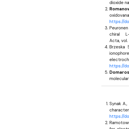
dioxide na
Romanow
oxidovan
https://d
Peuronen 
chiral L-
Acta, vol.
Brzeska S
ionophor
electroch
https://d
Domaros 
molecular 
Synak A.,
characte
https://d
Ramotow
for elect