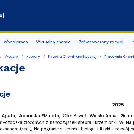
Przejdź do treści
ej
Współpraca
Wirtualna chemia
Zrównoważony rozwój
I
Wydział
Katedry
Katedra Chemii Analitycznej
Pracownia Chemii
y
a studentów
ja budynku
ia naukowe
mii i Radiochemii Środowiska
Dokumenty związane z BHP
Koło Naukowe Ochrony Śr
kacje
nsu/zatrudnienia
r sieci i www
naukowe
ii Ogólnej i Nieorganicznej
Promowane/Slajdery
Naukowe Koło Chemików
ierskie
ktorskie zewnętrzne
mii Organicznej
Doświadczenia Chemiczne d
cje
zd
rzenia i Obsługi Technicznej
mii Teoretycznej
Wirtualny spacer
2025
ularze
hnologii Środowiska
 Agata, Adamska Elżbieta
, Oller Paweł,
Wcisło Anna, Grob
ń-otoczka złożonych z nanocząstek srebra i krzemionki, W: Na pog
dostępności
arów Fizyko-Chemicznych
daktyki i Popularyzacji Nauki
leksandra (red.), Na pograniczu chemii, biologii i fizyki - rozwó