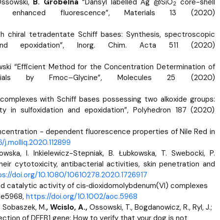
 Ossowski,
B. Grobelna
“Dansyl labelled Ag @SiO
core-shell
2
l enhanced fluorescence”, Materials 13 (2020)
 chiral tetradentate Schiff bases: Synthesis, spectroscopic
n and epoxidation”, Inorg. Chim. Acta 511 (2020)
łkowski “Efficient Method for the Concentration Determination of
ials by Fmoc–Glycine”, Molecules 25 (2020)
complexes with Schiff bases possessing two alkoxide groups:
ity in sulfoxidation and epoxidation”, Polyhedron 187 (2020)
ncentration - dependent fluorescence properties of Nile Red in
6/j.molliq.2020.112899
rowska, I. Inkielewicz-Stepniak, B. Łubkowska, T. Swebocki, P.
eir cytotoxicity, antibacterial activities, skin penetration and
ps://doi.org/10.1080/10610278.2020.1726917
d catalytic activity of cis‐dioxidomolybdenum(VI) complexes
) e5968,
https://doi.org/10.1002/aoc.5968
., Sobaszek, M.
, Wcislo, A.,
Ossowski, T., Bogdanowicz, R., Ryl, J.;
ection of DEFB1 gene: How to verify that your dog is not