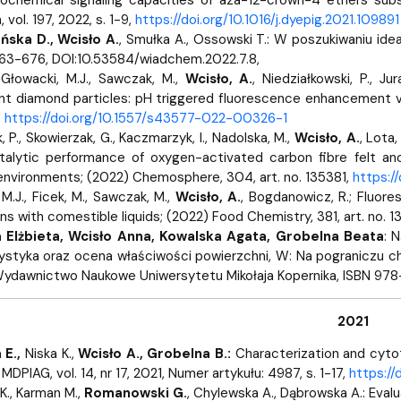
vol. 197, 2022, s. 1-9,
https://doi.org/10.1016/j.dyepig.2021.109891
ńska D., Wcisło A.
, Smułka A., Ossowski T.: W poszukiwaniu id
663-676, DOI:10.53584/wiadchem.2022.7.8,
, Głowacki, M.J., Sawczak, M.,
Wcisło, A.
, Niedziałkowski, P., Ju
nt diamond particles: pH triggered fluorescence enhancement vi
.
https://doi.org/10.1557/s43577-022-00326-1
 P., Skowierzak, G., Kaczmarzyk, I., Nadolska, M.,
Wcisło, A.
, Lota,
atalytic performance of oxygen-activated carbon fibre felt 
nvironments; (2022) Chemosphere, 304, art. no. 135381,
https:/
M.J., Ficek, M., Sawczak, M.,
Wcisło, A.
, Bogdanowicz, R.; Fluor
ons with comestible liquids; (2022) Food Chemistry, 381, art. no. 
Elżbieta, Wcisło Anna, Kowalska Agata, Grobelna Beata
: 
styka oraz ocena właściwości powierzchni, W: Na pograniczu chemii,
Wydawnictwo Naukowe Uniwersytetu Mikołaja Kopernika, ISBN 978
2021
E.,
Niska K.,
Wcisło A., Grobelna B.:
Characterization and cytot
 MDPIAG, vol. 14, nr 17, 2021, Numer artykułu: 4987, s. 1-17,
https:/
K., Karman M.,
Romanowski G.
, Chylewska A., Dąbrowska A.: Evalua