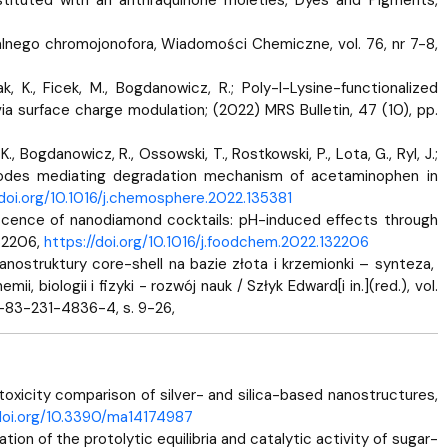
ealnego chromojonofora, Wiadomości Chemiczne, vol. 76, nr 7-8,
rak, K., Ficek, M., Bogdanowicz, R.; Poly-l-Lysine-functionalized
a surface charge modulation; (2022) MRS Bulletin, 47 (10), pp.
 K., Bogdanowicz, R., Ossowski, T., Rostkowski, P., Lota, G., Ryl, J.;
anodes mediating degradation mechanism of acetaminophen in
/doi.org/10.1016/j.chemosphere.2022.135381
escence of nanodiamond cocktails: pH-induced effects through
132206,
https://doi.org/10.1016/j.foodchem.2022.132206
Nanostruktury core-shell na bazie złota i krzemionki – synteza,
 biologii i fizyki - rozwój nauk / Szłyk Edward[i in.](red.), vol.
-83-231-4836-4, s. 9-26,
oxicity comparison of silver- and silica-based nanostructures,
/doi.org/10.3390/ma14174987
tion of the protolytic equilibria and catalytic activity of sugar-