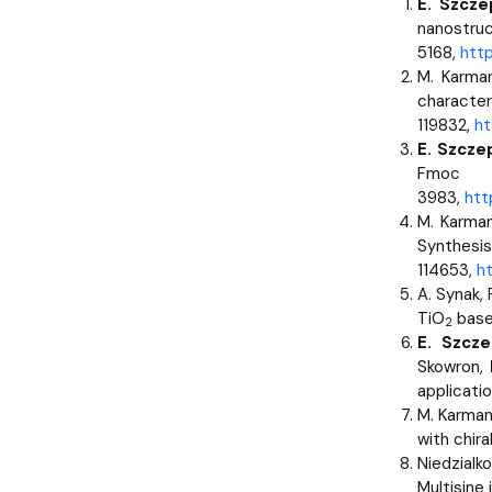
E. Szcz
nanostr
5168,
http
M. Karma
charact
119832,
ht
E. Szcze
Fmoc G
3983,
htt
M. Karma
Synthesis
114653,
ht
A. Synak, 
TiO
based
2
E. Szcz
Skowron,
applicati
M. Karma
with chir
Niedzialko
Multisine