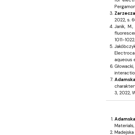
Pergamon, 
Zarzecza
2022, s. 
Janik, M.
fluoresce
1011-1022
Jakóbczyk,
Electroc
aqueous e
Głowacki, 
interacti
Adamska 
charaktery
3, 2022, 
Adamska 
Materials,
Madejska 