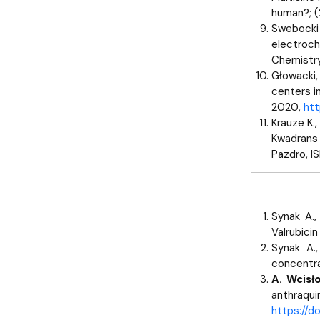
human?; (
Swebocki T
electroch
Chemistry,
Głowacki, 
centers i
2020,
htt
Krauze K.,
Kwadrans 
Pazdro, I
Synak A.
Valrubici
Synak A.,
concentrat
A. Wcisł
anthraqu
https://do