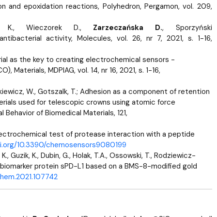
n and epoxidation reactions, Polyhedron, Pergamon, vol. 209,
ka K., Wieczorek D.,
Zarzeczańska D.
, Sporzyński
tibacterial activity, Molecules, vol. 26, nr 7, 2021, s. 1-16,
ial as the key to creating electrochemical sensors -
 Materials, MDPIAG, vol. 14, nr 16, 2021, s. 1-16,
ęckiewicz, W., Gotszalk, T.; Adhesion as a component of retention
ials used for telescopic crowns using atomic force
Behavior of Biomedical Materials, 121,
ee electrochemical test of protease interaction with a peptide
oi.org/10.3390/chemosensors9080199
K., Guzik, K., Dubin, G., Holak, T.A., Ossowski, T., Rodziewicz-
r biomarker protein sPD-L1 based on a BMS-8-modified gold
lechem.2021.107742