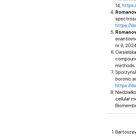
14,
https:
Romanow
spectrosc
https://d
Romanow
enantiomer
nr 9, 2024,
Ciesielska,
compoun
methods. 
Sporzyńsk
boronic ac
https://d
Niedziałko
cellular 
Biomembra
Bartosze