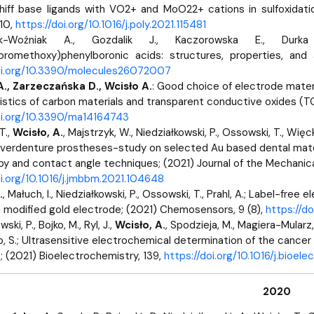
iff base ligands with VO2+ and MoO22+ cations in sulfoxidatio
-10,
https://doi.org/10.1016/j.poly.2021.115481
k-Woźniak A., Gozdalik J., Kaczorowska E., Dur
luoromethoxy)phenylboronic acids: structures, properties, and an
doi.org/10.3390/molecules26072007
., Zarzeczańska D., Wcisło A.
: Good choice of electrode mater
stics of carbon materials and transparent conductive oxides (TCO),
oi.org/10.3390/ma14164743
T.,
Wcisło, A.
, Majstrzyk, W., Niedziałkowski, P., Ossowski, T., Wi
overdenture prostheses-study on selected Au based dental mater
y and contact angle techniques; (2021) Journal of the Mechanical 
oi.org/10.1016/j.jmbbm.2021.104648
.
, Małuch, I., Niedziałkowski, P., Ossowski, T., Prahl, A.; Label-fr
 modified gold electrode; (2021) Chemosensors, 9 (8),
https://d
ski, P., Bojko, M., Ryl, J.,
Wcisło, A.
, Spodzieja, M., Magiera-Mularz, 
, S.; Ultrasensitive electrochemical determination of the cance
; (2021) Bioelectrochemistry, 139,
https://doi.org/10.1016/j.bioe
2020