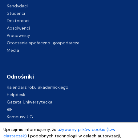
Kandydaci
Studenci
Doktoranci
Absolwenci
Pracownicy
Otoczenie społeczno-gospodarcze
Media
Odnośniki
Kalendarz roku akademickiego
Helpdesk
Gazeta Uniwersytecka
BIP
Kampusy UG
Biuro Karier UG
Uprzejmie informujemy, że
używamy plików cookie (tzw.
Oferty pracy
ciasteczek)
i podobnych technologii w celach autoryzacji,