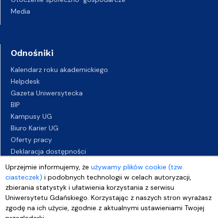
Media
Odnośniki
Kalendarz roku akademickiego
Helpdesk
Gazeta Uniwersytecka
BIP
Kampusy UG
Biuro Karier UG
Oferty pracy
Deklaracja dostępności
Uprzejmie informujemy, że
używamy plików cookie (tzw.
ciasteczek)
i podobnych technologii w celach autoryzacji,
zbierania statystyk i ułatwienia korzystania z serwisu
Uniwersytetu Gdańskiego. Korzystając z naszych stron wyrażasz
zgodę na ich użycie, zgodnie z aktualnymi ustawieniami Twojej