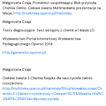
Małgorzata Czaja, Przedmiot uzupełniający. Blok przyroda.
Chemia. Demo. Ciekawi świata Multimedialne prezentacje na
lekcje,
http
://
multiteka
.
operon
.
pl
/
materialy
.
Małgorzata Czaja
Testy diagnozujące. Test wstępny z chemii w I klasie LO
Wydawnictwo Portal Internetowy Wydawnictwa
Pedagogicznego Operon 2014
http://generator.operon.pl/
Małgorzata Czaja
Ciekawi świata 3 Chemia Książka dla nauczyciela zakres
rozszerzony
http://multiteka.operon.pl/materialy/filtruj/slowakluczowe/Ch
emia+3.+Zakres+rozszerzony.+Ciekawi+%C5%9Awiata.+Ksi%C
4%85%C5%BCka+dla+nauczyciela