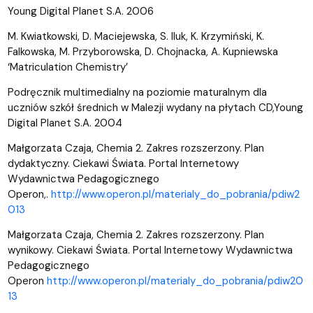
Young Digital Planet S.A. 2006
M. Kwiatkowski, D. Maciejewska, S. Iluk, K. Krzymiński, K.
Falkowska, M. Przyborowska, D. Chojnacka, A. Kupniewska
‘Matriculation Chemistry’
Podręcznik multimedialny na poziomie maturalnym dla
uczniów szkół średnich w Malezji wydany na płytach CD,Young
Digital Planet S.A. 2004
Małgorzata Czaja, Chemia 2. Zakres rozszerzony. Plan
dydaktyczny. Ciekawi Świata. Portal Internetowy
Wydawnictwa Pedagogicznego
Operon,.
http
://
www
.
operon
.
pl
/
materialy
_
do
_
pobrania
/
pdiw
2
013
Małgorzata Czaja, Chemia 2. Zakres rozszerzony. Plan
wynikowy. Ciekawi Świata. Portal Internetowy Wydawnictwa
Pedagogicznego
Operon
http
://
www
.
operon
.
pl
/
materialy
_
do
_
pobrania
/
pdiw
20
13