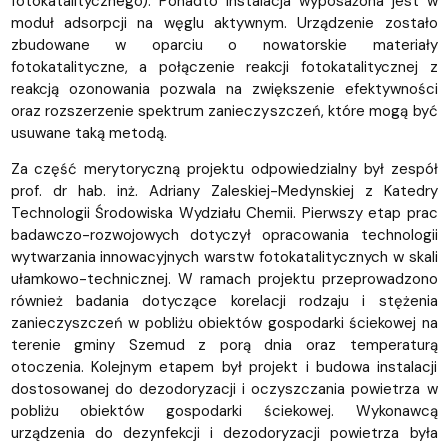
fotokatalitycznego). Ponadto instalacja wyposażona jest w
moduł adsorpcji na węglu aktywnym. Urządzenie zostało
zbudowane w oparciu o nowatorskie materiały
fotokatalityczne, a połączenie reakcji fotokatalitycznej z
reakcją ozonowania pozwala na zwiększenie efektywności
oraz rozszerzenie spektrum zanieczyszczeń, które mogą być
usuwane taką metodą.
Za część merytoryczną projektu odpowiedzialny był zespół
prof. dr hab. inż. Adriany Zaleskiej-Medynskiej z Katedry
Technologii Środowiska Wydziału Chemii. Pierwszy etap prac
badawczo-rozwojowych dotyczył opracowania technologii
wytwarzania innowacyjnych warstw fotokatalitycznych w skali
ułamkowo-technicznej. W ramach projektu przeprowadzono
również badania dotyczące korelacji rodzaju i stężenia
zanieczyszczeń w pobliżu obiektów gospodarki ściekowej na
terenie gminy Szemud z porą dnia oraz temperaturą
otoczenia. Kolejnym etapem był projekt i budowa instalacji
dostosowanej do dezodoryzacji i oczyszczania powietrza w
pobliżu obiektów gospodarki ściekowej. Wykonawcą
urządzenia do dezynfekcji i dezodoryzacji powietrza była