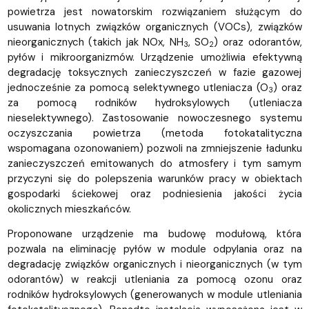
powietrza jest nowatorskim rozwiązaniem służącym do
usuwania lotnych związków organicznych (VOCs), związków
nieorganicznych (takich jak NOx, NH
, SO
) oraz odorantów,
3
2
pyłów i mikroorganizmów. Urządzenie umożliwia efektywną
degradację toksycznych zanieczyszczeń w fazie gazowej
jednocześnie za pomocą selektywnego utleniacza (O
) oraz
3
za pomocą rodników hydroksylowych (utleniacza
nieselektywnego). Zastosowanie nowoczesnego systemu
oczyszczania powietrza (metoda fotokatalityczna
wspomagana ozonowaniem) pozwoli na zmniejszenie ładunku
zanieczyszczeń emitowanych do atmosfery i tym samym
przyczyni się do polepszenia warunków pracy w obiektach
gospodarki ściekowej oraz podniesienia jakości życia
okolicznych mieszkańców.
Proponowane urządzenie ma budowę modułową, która
pozwala na eliminację pyłów w module odpylania oraz na
degradację związków organicznych i nieorganicznych (w tym
odorantów) w reakcji utleniania za pomocą ozonu oraz
rodników hydroksylowych (generowanych w module utleniania