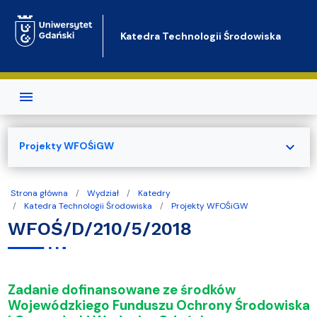
Przejdź do treści
Katedra Technologii Środowiska
expand_more
Projekty WFOŚiGW
Strona główna
Wydział
Katedry
Katedra Technologii Środowiska
Projekty WFOŚiGW
WFOŚ/D/210/5/2018
Zadanie dofinansowane ze środków
Wojewódzkiego Funduszu Ochrony Środowiska