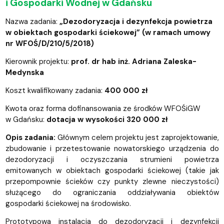
i Gospodarki Wodnej w Gdańsku
Nazwa zadania:
„Dezodoryzacja i dezynfekcja powietrza
w obiektach gospodarki ściekowej” (w ramach umowy
nr
WFOŚ/D/210/5/2018
)
Kierownik projektu:
prof. dr hab inż. Adriana Zaleska-
Medynska
Koszt kwalifikowany zadania:
400 000 zł
Kwota oraz forma dofinansowania ze środków WFOŚiGW
w Gdańsku:
dotacja w wysokości 320 000 zł
Opis zadania:
Głównym celem projektu jest zaprojektowanie,
zbudowanie i przetestowanie nowatorskiego urządzenia do
dezodoryzacji i oczyszczania strumieni powietrza
emitowanych w obiektach gospodarki ściekowej (takie jak
przepompownie ścieków czy punkty zlewne nieczystości)
służącego do ograniczania oddziaływania obiektów
gospodarki ściekowej na środowisko.
Prototypowa instalacja do dezodoryzacji i dezynfekcji