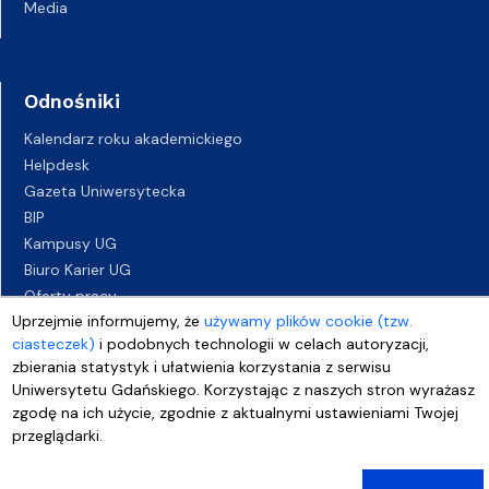
Media
Odnośniki
Kalendarz roku akademickiego
Helpdesk
Gazeta Uniwersytecka
BIP
Kampusy UG
Biuro Karier UG
Oferty pracy
Uprzejmie informujemy, że
używamy plików cookie (tzw.
Deklaracja dostępności
ciasteczek)
i podobnych technologii w celach autoryzacji,
zbierania statystyk i ułatwienia korzystania z serwisu
Uniwersytetu Gdańskiego. Korzystając z naszych stron wyrażasz
zgodę na ich użycie, zgodnie z aktualnymi ustawieniami Twojej
przeglądarki.