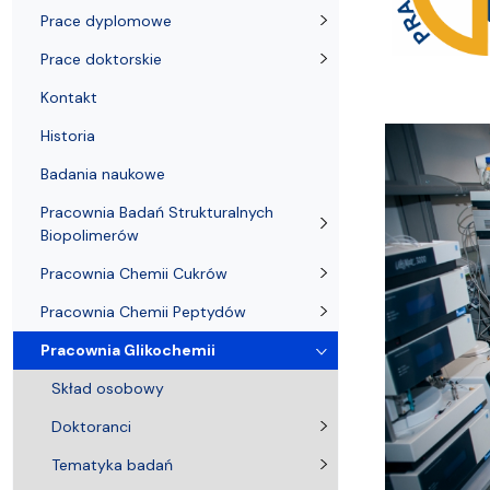
Nagrody i odznaczenia Wydziału
Adresy i telefony
Konferencje i seminaria
Katedra Chemii Fizycznej
Dokumenty 
Koło Naukow
Prace dyplomowe
Prace doktorskie
Kontakt
Historia
Badania naukowe
Pracownia Badań Strukturalnych
Biopolimerów
Pracownia Chemii Cukrów
Pracownia Chemii Peptydów
Pracownia Glikochemii
Skład osobowy
Doktoranci
Tematyka badań