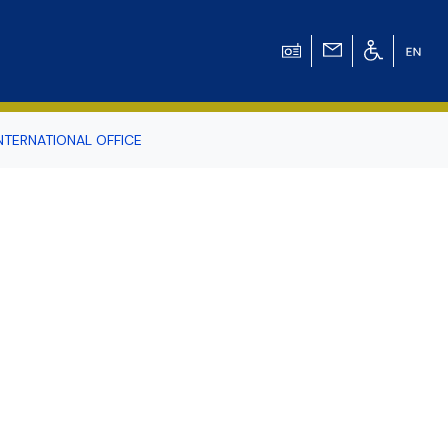
NTERNATIONAL OFFICE
odowiska
r Tomasz Pluciński