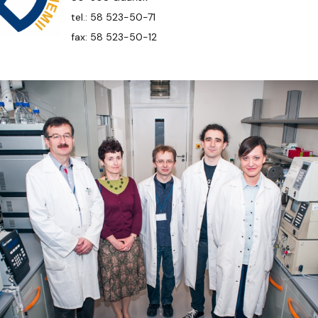
wewnętrzne
e Biznesu Chemicznego
tel.: 58 523-50-71
fax: 58 523-50-12