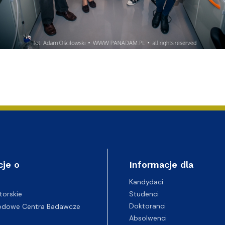
cje o
Informacje dla
Kandydaci
Studenci
torskie
Doktoranci
odowe Centra Badawcze
Absolwenci