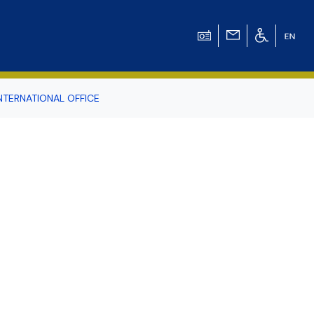
NTERNATIONAL OFFICE
odowiska
r Tomasz Pluciński