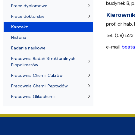
Nagrody i odznaczenia Wydziału
Adresy i telefony
Konferencje i seminaria
Katedra Chemii Fizycznej
Dokumenty 
Koło Naukow
budynek B, p
Prace dyplomowe
Kierowni
Prace doktorskie
prof. dr hab.
Kontakt
tel.
: (58) 523
Historia
e-mail:
beata
Badania naukowe
Pracownia Badań Strukturalnych
Biopolimerów
Pracownia Chemii Cukrów
Pracownia Chemii Peptydów
Pracownia Glikochemii