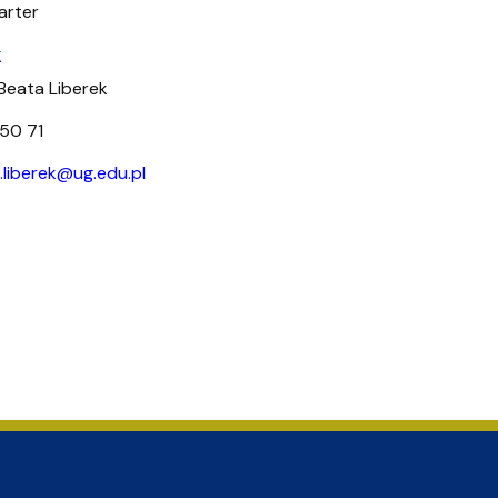
wewnętrzne
e Biznesu Chemicznego
arter
k
 Beata Liberek
 50 71
.liberek@ug.edu.pl