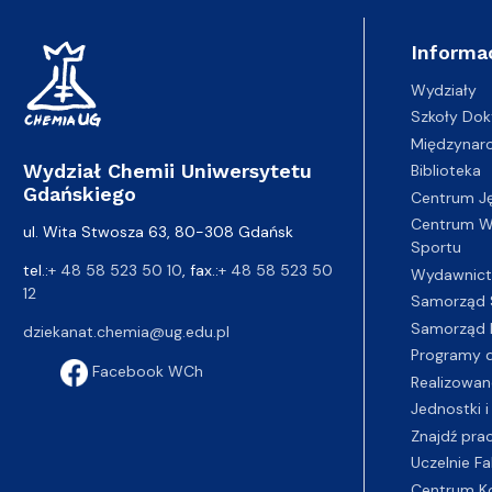
Informa
Wydziały
Szkoły Dok
Międzynar
Wydział Chemii Uniwersytetu
Biblioteka
Gdańskiego
Centrum J
Centrum Wy
ul. Wita Stwosza 63, 80-308 Gdańsk
Sportu
tel.:
+ 48 58 523 50 10
, fax.:
+ 48 58 523 50
Wydawnic
12
Samorząd 
Samorząd 
dziekanat.chemia@ug.edu.pl
Programy d
Facebook WCh
Realizowan
Jednostki i
Znajdź pra
Uczelnie Fa
Centrum K