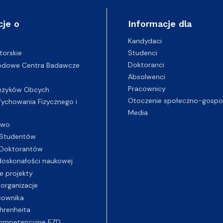
cje o
Informacje dla
Kandydaci
Studenci
torskie
Doktoranci
odowe Centra Badawcze
Absolwenci
Pracownicy
ęzyków Obcych
Otoczenie społeczno-gospo
chowania Fizycznego i
Media
two
Studentów
Doktorantów
oskonałości naukowej
e projekty
 organizacje
cownika
hrenheita
ompetencyjne EZD