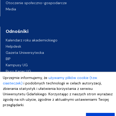
Otoczenie społeczno-gospodarcze
Media
Odnośniki
Kalendarz roku akademickiego
Helpdesk
Gazeta Uniwersytecka
BIP
Kampusy UG
Biuro Karier UG
Oferty pracy
Uprzejmie informujemy, że
używamy plików cookie (tzw.
ciasteczek)
i podobnych technologii w celach autoryzacji,
Deklaracja dostępności
zbierania statystyk i ułatwienia korzystania z serwisu
Uniwersytetu Gdańskiego. Korzystając z naszych stron wyrażasz
zgodę na ich użycie, zgodnie z aktualnymi ustawieniami Twojej
przeglądarki.