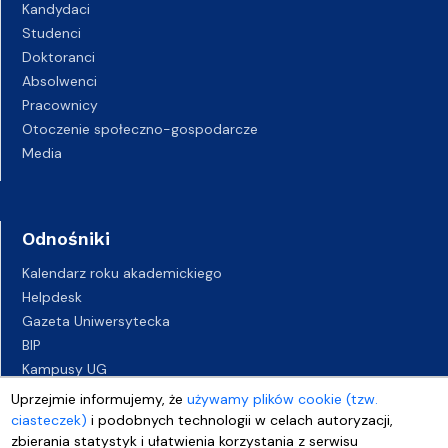
Kandydaci
Studenci
Doktoranci
Absolwenci
Pracownicy
Otoczenie społeczno-gospodarcze
Media
Odnośniki
Kalendarz roku akademickiego
Helpdesk
Gazeta Uniwersytecka
BIP
Kampusy UG
Biuro Karier UG
Uprzejmie informujemy, że
używamy plików cookie (tzw.
Oferty pracy
ciasteczek)
i podobnych technologii w celach autoryzacji,
zbierania statystyk i ułatwienia korzystania z serwisu
Deklaracja dostępności