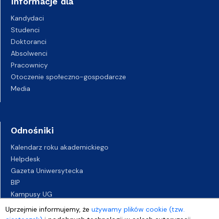
Informacje dla
Kandydaci
Studenci
Doktoranci
Absolwenci
Pracownicy
Otoczenie społeczno-gospodarcze
Media
Odnośniki
Kalendarz roku akademickiego
Helpdesk
Gazeta Uniwersytecka
BIP
Kampusy UG
Biuro Karier UG
Uprzejmie informujemy, że
używamy plików cookie (tzw.
Oferty pracy