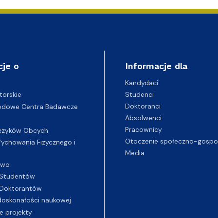
wewnętrzne
e Biznesu Chemicznego
cje o
Informacje dla
Kandydaci
Studenci
torskie
Doktoranci
odowe Centra Badawcze
Absolwenci
Pracownicy
ęzyków Obcych
Otoczenie społeczno-gospo
chowania Fizycznego i
Media
two
Studentów
Doktorantów
oskonałości naukowej
e projekty