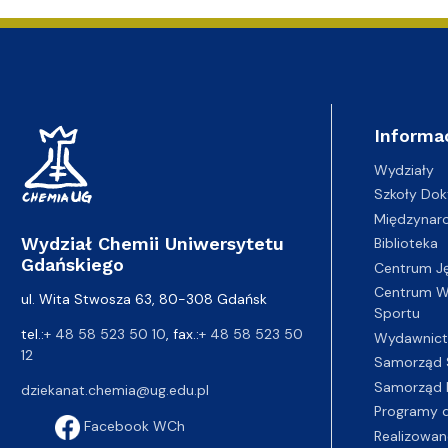
Nagrody i odznaczenia Wydziału
Adresy i telefony
Konferencje i seminaria
Katedra Chemii Fizycznej
Dokumenty 
Koło Naukow
Informa
Wydziały
Szkoły Dok
Międzynar
Wydział Chemii Uniwersytetu
Biblioteka
Gdańskiego
Centrum J
Centrum Wy
ul. Wita Stwosza 63, 80-308 Gdańsk
Sportu
tel.:
+ 48 58 523 50 10
, fax.:
+ 48 58 523 50
Wydawnic
12
Samorząd 
Samorząd 
dziekanat.chemia@ug.edu.pl
Programy d
Facebook WCh
Realizowan