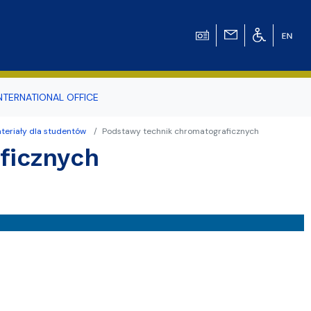
NTERNATIONAL OFFICE
teriały dla studentów
Podstawy technik chromatograficznych
odowiska
ficznych
r Tomasz Pluciński